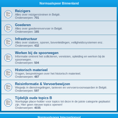
Normaalspoor Binnenland
Reizigers
Alles over reizigerstreinen in België.
Onderwerpen:
701
Goederen
Alles over goederenvervoer in België.
Onderwerpen:
165
Infrastructuur
Alles over stations, sporen, bovenleidingen, veiligheidssystemen enz.
Onderwerpen:
432
Werken bij de spoorwegen
Informatie omtrent het solliciteren, vereisten, opleiding en werken bij de
spoorwegen.
Onderwerpen:
504
Historisch materieel
Vragen, besprekingen over het historisch materieel.
Onderwerpen:
487
Reisinformatie & Vervoerbewijzen
Wegwijs in dienstregelingen, tarieven en vervoersvoorwaarden in België.
Onderwerpen:
597
Tijdelijk oude topics B
Voorlopige place-holder voor topics tot deze in de juiste categorie geplaatst
zijn. Hier geen nieuwe topics openen!
Onderwerpen:
4035
Normaalspoor Internationaal