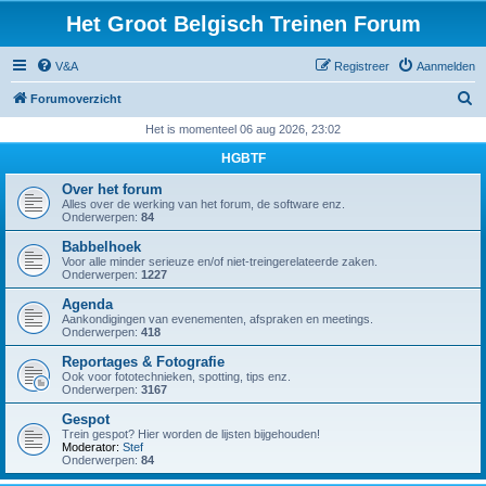
Het Groot Belgisch Treinen Forum
V&A
Registreer
Aanmelden
Z
Forumoverzicht
o
Het is momenteel 06 aug 2026, 23:02
e
HGBTF
k
Over het forum
Alles over de werking van het forum, de software enz.
Onderwerpen:
84
Babbelhoek
Voor alle minder serieuze en/of niet-treingerelateerde zaken.
Onderwerpen:
1227
Agenda
Aankondigingen van evenementen, afspraken en meetings.
Onderwerpen:
418
Reportages & Fotografie
Ook voor fototechnieken, spotting, tips enz.
Onderwerpen:
3167
Gespot
Trein gespot? Hier worden de lijsten bijgehouden!
Moderator:
Stef
Onderwerpen:
84