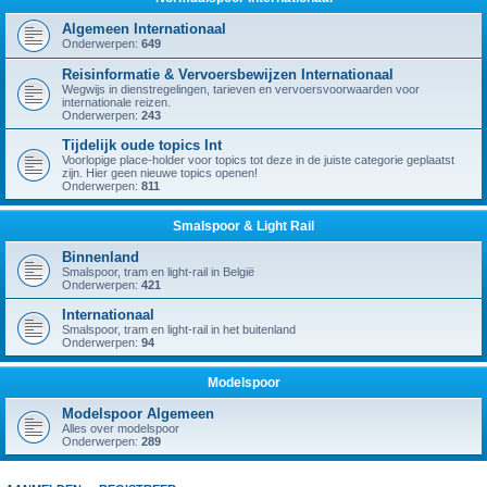
Algemeen Internationaal
Onderwerpen:
649
Reisinformatie & Vervoersbewijzen Internationaal
Wegwijs in dienstregelingen, tarieven en vervoersvoorwaarden voor
internationale reizen.
Onderwerpen:
243
Tijdelijk oude topics Int
Voorlopige place-holder voor topics tot deze in de juiste categorie geplaatst
zijn. Hier geen nieuwe topics openen!
Onderwerpen:
811
Smalspoor & Light Rail
Binnenland
Smalspoor, tram en light-rail in België
Onderwerpen:
421
Internationaal
Smalspoor, tram en light-rail in het buitenland
Onderwerpen:
94
Modelspoor
Modelspoor Algemeen
Alles over modelspoor
Onderwerpen:
289