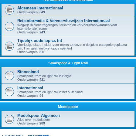
Algemeen Internationaal
Onderwerpen:
649
Reisinformatie & Vervoersbewijzen Internationaal
Wegwijs in dienstregelingen, tarieven en vervoersvoorwaarden voor
internationale reizen.
Onderwerpen:
243
Tijdelijk oude topics Int
Voorlopige place-holder voor topics tot deze in de juiste categorie geplaatst
zijn. Hier geen nieuwe topics openen!
Onderwerpen:
811
Smalspoor & Light Rail
Binnenland
Smalspoor, tram en light-rail in België
Onderwerpen:
421
Internationaal
Smalspoor, tram en light-rail in het buitenland
Onderwerpen:
94
Modelspoor
Modelspoor Algemeen
Alles over modelspoor
Onderwerpen:
289