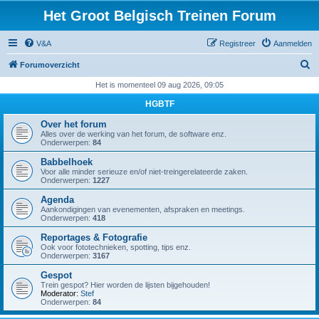
Het Groot Belgisch Treinen Forum
V&A
Registreer
Aanmelden
Z
Forumoverzicht
o
Het is momenteel 09 aug 2026, 09:05
e
HGBTF
k
Over het forum
Alles over de werking van het forum, de software enz.
Onderwerpen:
84
Babbelhoek
Voor alle minder serieuze en/of niet-treingerelateerde zaken.
Onderwerpen:
1227
Agenda
Aankondigingen van evenementen, afspraken en meetings.
Onderwerpen:
418
Reportages & Fotografie
Ook voor fototechnieken, spotting, tips enz.
Onderwerpen:
3167
Gespot
Trein gespot? Hier worden de lijsten bijgehouden!
Moderator:
Stef
Onderwerpen:
84