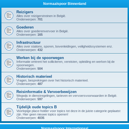
Normaalspoor Binnenland
Reizigers
Alles over reizigerstreinen in België.
Onderwerpen:
701
Goederen
Alles over goederenvervoer in België.
Onderwerpen:
165
Infrastructuur
Alles over stations, sporen, bovenleidingen, veiligheidssystemen enz.
Onderwerpen:
432
Werken bij de spoorwegen
Informatie omtrent het solliciteren, vereisten, opleiding en werken bij de
spoorwegen.
Onderwerpen:
504
Historisch materieel
Vragen, besprekingen over het historisch materieel.
Onderwerpen:
487
Reisinformatie & Vervoerbewijzen
Wegwijs in dienstregelingen, tarieven en vervoersvoorwaarden in België.
Onderwerpen:
597
Tijdelijk oude topics B
Voorlopige place-holder voor topics tot deze in de juiste categorie geplaatst
zijn. Hier geen nieuwe topics openen!
Onderwerpen:
4035
Normaalspoor Internationaal