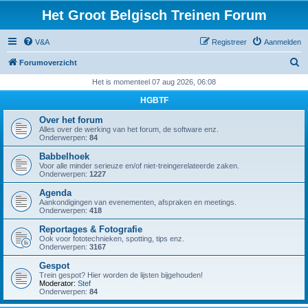
Het Groot Belgisch Treinen Forum
V&A
Registreer
Aanmelden
Z
Forumoverzicht
o
Het is momenteel 07 aug 2026, 06:08
e
HGBTF
k
Over het forum
Alles over de werking van het forum, de software enz.
Onderwerpen:
84
Babbelhoek
Voor alle minder serieuze en/of niet-treingerelateerde zaken.
Onderwerpen:
1227
Agenda
Aankondigingen van evenementen, afspraken en meetings.
Onderwerpen:
418
Reportages & Fotografie
Ook voor fototechnieken, spotting, tips enz.
Onderwerpen:
3167
Gespot
Trein gespot? Hier worden de lijsten bijgehouden!
Moderator:
Stef
Onderwerpen:
84