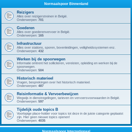
Normaalspoor Binnenland
Reizigers
Alles over reizigerstreinen in België.
Onderwerpen:
701
Goederen
Alles over goederenvervoer in België.
Onderwerpen:
165
Infrastructuur
Alles over stations, sporen, bovenleidingen, veiligheidssystemen enz.
Onderwerpen:
432
Werken bij de spoorwegen
Informatie omtrent het solliciteren, vereisten, opleiding en werken bij de
spoorwegen.
Onderwerpen:
504
Historisch materieel
Vragen, besprekingen over het historisch materieel.
Onderwerpen:
487
Reisinformatie & Vervoerbewijzen
Wegwijs in dienstregelingen, tarieven en vervoersvoorwaarden in België.
Onderwerpen:
597
Tijdelijk oude topics B
Voorlopige place-holder voor topics tot deze in de juiste categorie geplaatst
zijn. Hier geen nieuwe topics openen!
Onderwerpen:
4035
Normaalspoor Internationaal