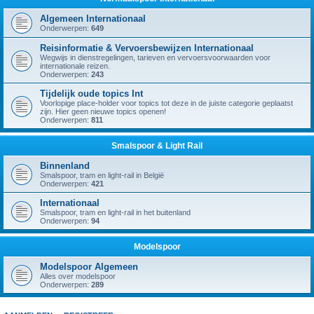
Algemeen Internationaal
Onderwerpen:
649
Reisinformatie & Vervoersbewijzen Internationaal
Wegwijs in dienstregelingen, tarieven en vervoersvoorwaarden voor
internationale reizen.
Onderwerpen:
243
Tijdelijk oude topics Int
Voorlopige place-holder voor topics tot deze in de juiste categorie geplaatst
zijn. Hier geen nieuwe topics openen!
Onderwerpen:
811
Smalspoor & Light Rail
Binnenland
Smalspoor, tram en light-rail in België
Onderwerpen:
421
Internationaal
Smalspoor, tram en light-rail in het buitenland
Onderwerpen:
94
Modelspoor
Modelspoor Algemeen
Alles over modelspoor
Onderwerpen:
289