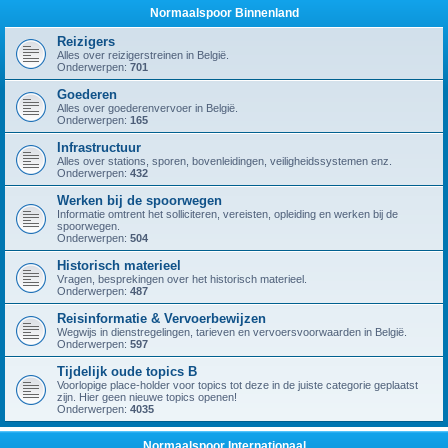
Normaalspoor Binnenland
Reizigers
Alles over reizigerstreinen in België.
Onderwerpen:
701
Goederen
Alles over goederenvervoer in België.
Onderwerpen:
165
Infrastructuur
Alles over stations, sporen, bovenleidingen, veiligheidssystemen enz.
Onderwerpen:
432
Werken bij de spoorwegen
Informatie omtrent het solliciteren, vereisten, opleiding en werken bij de
spoorwegen.
Onderwerpen:
504
Historisch materieel
Vragen, besprekingen over het historisch materieel.
Onderwerpen:
487
Reisinformatie & Vervoerbewijzen
Wegwijs in dienstregelingen, tarieven en vervoersvoorwaarden in België.
Onderwerpen:
597
Tijdelijk oude topics B
Voorlopige place-holder voor topics tot deze in de juiste categorie geplaatst
zijn. Hier geen nieuwe topics openen!
Onderwerpen:
4035
Normaalspoor Internationaal