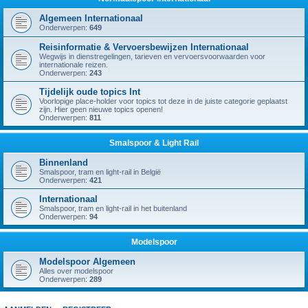
Algemeen Internationaal
Onderwerpen:
649
Reisinformatie & Vervoersbewijzen Internationaal
Wegwijs in dienstregelingen, tarieven en vervoersvoorwaarden voor
internationale reizen.
Onderwerpen:
243
Tijdelijk oude topics Int
Voorlopige place-holder voor topics tot deze in de juiste categorie geplaatst
zijn. Hier geen nieuwe topics openen!
Onderwerpen:
811
Smalspoor & Light Rail
Binnenland
Smalspoor, tram en light-rail in België
Onderwerpen:
421
Internationaal
Smalspoor, tram en light-rail in het buitenland
Onderwerpen:
94
Modelspoor
Modelspoor Algemeen
Alles over modelspoor
Onderwerpen:
289