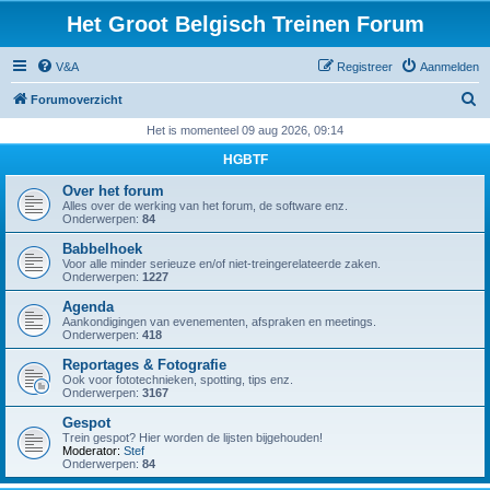
Het Groot Belgisch Treinen Forum
V&A
Registreer
Aanmelden
Z
Forumoverzicht
o
Het is momenteel 09 aug 2026, 09:14
e
HGBTF
k
Over het forum
Alles over de werking van het forum, de software enz.
Onderwerpen:
84
Babbelhoek
Voor alle minder serieuze en/of niet-treingerelateerde zaken.
Onderwerpen:
1227
Agenda
Aankondigingen van evenementen, afspraken en meetings.
Onderwerpen:
418
Reportages & Fotografie
Ook voor fototechnieken, spotting, tips enz.
Onderwerpen:
3167
Gespot
Trein gespot? Hier worden de lijsten bijgehouden!
Moderator:
Stef
Onderwerpen:
84