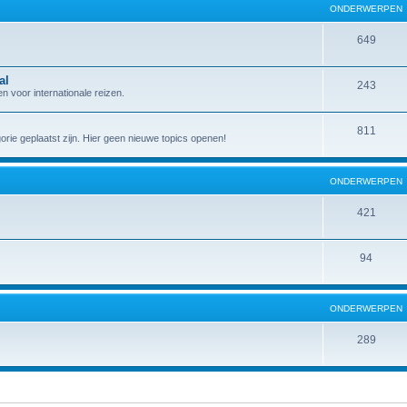
ONDERWERPEN
649
al
243
 voor internationale reizen.
811
gorie geplaatst zijn. Hier geen nieuwe topics openen!
ONDERWERPEN
421
94
ONDERWERPEN
289