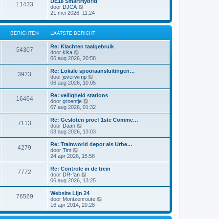
DE18 SmartHybrid
i
e
11433
a
j
B
door
DJCA
c
b
t
k
e
21 mei 2026, 11:24
h
e
s
l
k
t
r
t
a
i
i
e
a
j
c
BERICHTEN
LAATSTE BERICHT
b
t
k
h
e
s
l
t
r
Re: Klachten taalgebruik
t
a
54307
i
B
door
kika
e
a
c
e
06 aug 2026, 20:58
b
t
h
k
e
s
t
i
r
Re: Lokale spooraansluitingen…
t
3923
j
i
B
door
joverwimp
e
k
c
e
06 aug 2026, 10:05
b
l
h
k
e
a
t
i
r
Re: veiligheid stations
16464
a
j
i
B
door
groentje
t
k
c
e
07 aug 2026, 01:32
s
l
h
k
t
a
t
i
Re: Gesloten proef 1ste Comme…
e
7113
a
j
B
door
Daan
b
t
k
e
03 aug 2026, 13:03
e
s
l
k
r
t
a
i
Re: Trainworld depot als Urbe…
i
e
4279
a
j
B
door
Tim
c
b
t
k
e
24 apr 2026, 15:58
h
e
s
l
k
t
r
t
a
i
Re: Controle in de trein
i
e
7772
a
j
B
door
DR-fan
c
b
t
k
e
06 aug 2026, 13:25
h
e
s
l
k
t
r
t
a
i
Website Lijn 24
i
e
76569
a
j
B
door
Montzenroute
c
b
t
k
e
16 apr 2014, 20:28
h
e
s
l
k
t
r
t
a
i
i