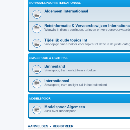
NORMAALSPOOR INTERNATIONAAL
Algemeen Internationaal
Reisinformatie & Vervoersbewijzen Internationa
Wegwijs in dienstregelingen, tarieven en vervoersvoorwaarden
Tijdelijk oude topics Int
Voorlopige place-holder voor topics tot deze in de juiste cate
SMALSPOOR & LIGHT RAIL
Binnenland
Smalspoor, tram en light-rail in België
Internationaal
Smalspoor, tram en light-rail in het buitenland
MODELSPOOR
Modelspoor Algemeen
Alles over modelspoor
AANMELDEN
•
REGISTREER