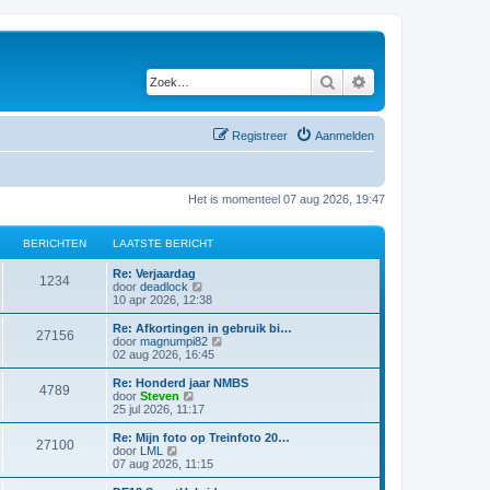
Zoek
Uitgebreid zoeken
Registreer
Aanmelden
Het is momenteel 07 aug 2026, 19:47
BERICHTEN
LAATSTE BERICHT
Re: Verjaardag
1234
B
door
deadlock
e
10 apr 2026, 12:38
k
i
Re: Afkortingen in gebruik bi…
27156
j
B
door
magnumpi82
k
e
02 aug 2026, 16:45
l
k
a
i
Re: Honderd jaar NMBS
4789
a
j
B
door
Steven
t
k
e
25 jul 2026, 11:17
s
l
k
t
a
i
Re: Mijn foto op Treinfoto 20…
e
27100
a
j
B
door
LML
b
t
k
e
07 aug 2026, 11:15
e
s
l
k
r
t
a
i