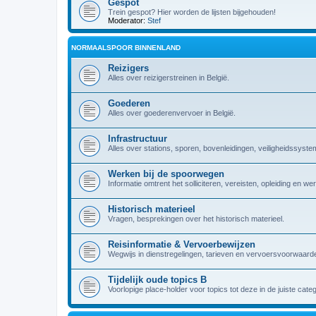
Gespot
Trein gespot? Hier worden de lijsten bijgehouden!
Moderator:
Stef
NORMAALSPOOR BINNENLAND
Reizigers
Alles over reizigerstreinen in België.
Goederen
Alles over goederenvervoer in België.
Infrastructuur
Alles over stations, sporen, bovenleidingen, veiligheidssyst
Werken bij de spoorwegen
Informatie omtrent het solliciteren, vereisten, opleiding en w
Historisch materieel
Vragen, besprekingen over het historisch materieel.
Reisinformatie & Vervoerbewijzen
Wegwijs in dienstregelingen, tarieven en vervoersvoorwaarde
Tijdelijk oude topics B
Voorlopige place-holder voor topics tot deze in de juiste cate