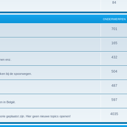
84
ONDERWERPEN
701
165
432
emen enz.
504
erken bij de spoorwegen.
487
597
n in België.
4035
gorie geplaatst zijn. Hier geen nieuwe topics openen!