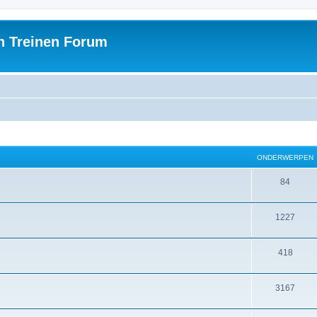
h Treinen Forum
ONDERWERPEN
84
1227
418
3167