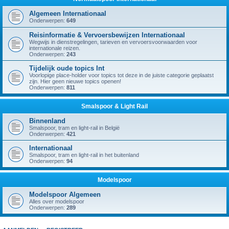
Algemeen Internationaal
Onderwerpen:
649
Reisinformatie & Vervoersbewijzen Internationaal
Wegwijs in dienstregelingen, tarieven en vervoersvoorwaarden voor
internationale reizen.
Onderwerpen:
243
Tijdelijk oude topics Int
Voorlopige place-holder voor topics tot deze in de juiste categorie geplaatst
zijn. Hier geen nieuwe topics openen!
Onderwerpen:
811
Smalspoor & Light Rail
Binnenland
Smalspoor, tram en light-rail in België
Onderwerpen:
421
Internationaal
Smalspoor, tram en light-rail in het buitenland
Onderwerpen:
94
Modelspoor
Modelspoor Algemeen
Alles over modelspoor
Onderwerpen:
289