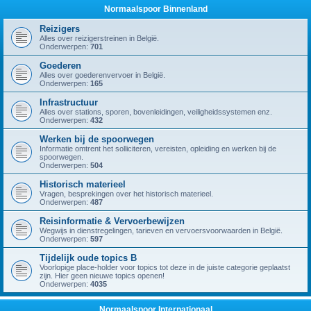
Normaalspoor Binnenland
Reizigers
Alles over reizigerstreinen in België.
Onderwerpen:
701
Goederen
Alles over goederenvervoer in België.
Onderwerpen:
165
Infrastructuur
Alles over stations, sporen, bovenleidingen, veiligheidssystemen enz.
Onderwerpen:
432
Werken bij de spoorwegen
Informatie omtrent het solliciteren, vereisten, opleiding en werken bij de
spoorwegen.
Onderwerpen:
504
Historisch materieel
Vragen, besprekingen over het historisch materieel.
Onderwerpen:
487
Reisinformatie & Vervoerbewijzen
Wegwijs in dienstregelingen, tarieven en vervoersvoorwaarden in België.
Onderwerpen:
597
Tijdelijk oude topics B
Voorlopige place-holder voor topics tot deze in de juiste categorie geplaatst
zijn. Hier geen nieuwe topics openen!
Onderwerpen:
4035
Normaalspoor Internationaal