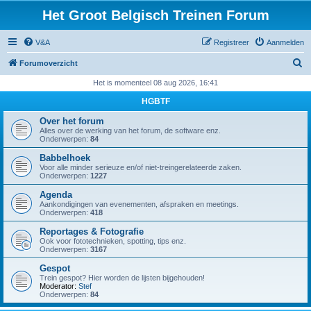
Het Groot Belgisch Treinen Forum
V&A
Registreer
Aanmelden
Z
Forumoverzicht
o
Het is momenteel 08 aug 2026, 16:41
e
HGBTF
k
Over het forum
Alles over de werking van het forum, de software enz.
Onderwerpen:
84
Babbelhoek
Voor alle minder serieuze en/of niet-treingerelateerde zaken.
Onderwerpen:
1227
Agenda
Aankondigingen van evenementen, afspraken en meetings.
Onderwerpen:
418
Reportages & Fotografie
Ook voor fototechnieken, spotting, tips enz.
Onderwerpen:
3167
Gespot
Trein gespot? Hier worden de lijsten bijgehouden!
Moderator:
Stef
Onderwerpen:
84