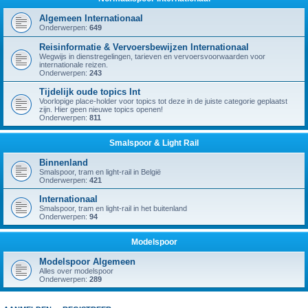
Algemeen Internationaal
Onderwerpen:
649
Reisinformatie & Vervoersbewijzen Internationaal
Wegwijs in dienstregelingen, tarieven en vervoersvoorwaarden voor
internationale reizen.
Onderwerpen:
243
Tijdelijk oude topics Int
Voorlopige place-holder voor topics tot deze in de juiste categorie geplaatst
zijn. Hier geen nieuwe topics openen!
Onderwerpen:
811
Smalspoor & Light Rail
Binnenland
Smalspoor, tram en light-rail in België
Onderwerpen:
421
Internationaal
Smalspoor, tram en light-rail in het buitenland
Onderwerpen:
94
Modelspoor
Modelspoor Algemeen
Alles over modelspoor
Onderwerpen:
289