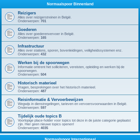
Normaalspoor Binnenland
Reizigers
Alles over reizigerstreinen in België.
Onderwerpen:
701
Goederen
Alles over goederenvervoer in België.
Onderwerpen:
165
Infrastructuur
Alles over stations, sporen, bovenleidingen, veiligheidssystemen enz.
Onderwerpen:
432
Werken bij de spoorwegen
Informatie omtrent het solliciteren, vereisten, opleiding en werken bij de
spoorwegen.
Onderwerpen:
504
Historisch materieel
Vragen, besprekingen over het historisch materieel.
Onderwerpen:
487
Reisinformatie & Vervoerbewijzen
Wegwijs in dienstregelingen, tarieven en vervoersvoorwaarden in België.
Onderwerpen:
597
Tijdelijk oude topics B
Voorlopige place-holder voor topics tot deze in de juiste categorie geplaatst
zijn. Hier geen nieuwe topics openen!
Onderwerpen:
4035
Normaalspoor Internationaal