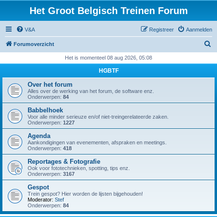
Het Groot Belgisch Treinen Forum
V&A
Registreer
Aanmelden
Z
Forumoverzicht
o
Het is momenteel 08 aug 2026, 05:08
e
HGBTF
k
Over het forum
Alles over de werking van het forum, de software enz.
Onderwerpen:
84
Babbelhoek
Voor alle minder serieuze en/of niet-treingerelateerde zaken.
Onderwerpen:
1227
Agenda
Aankondigingen van evenementen, afspraken en meetings.
Onderwerpen:
418
Reportages & Fotografie
Ook voor fototechnieken, spotting, tips enz.
Onderwerpen:
3167
Gespot
Trein gespot? Hier worden de lijsten bijgehouden!
Moderator:
Stef
Onderwerpen:
84