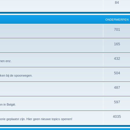
84
ONDERWERPEN
701
165
432
emen enz.
504
erken bij de spoorwegen.
487
597
n in België.
4035
gorie geplaatst zijn. Hier geen nieuwe topics openen!