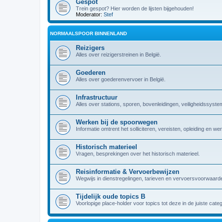
Gespot
Trein gespot? Hier worden de lijsten bijgehouden!
Moderator:
Stef
NORMAALSPOOR BINNENLAND
Reizigers
Alles over reizigerstreinen in België.
Goederen
Alles over goederenvervoer in België.
Infrastructuur
Alles over stations, sporen, bovenleidingen, veiligheidssyst
Werken bij de spoorwegen
Informatie omtrent het solliciteren, vereisten, opleiding en w
Historisch materieel
Vragen, besprekingen over het historisch materieel.
Reisinformatie & Vervoerbewijzen
Wegwijs in dienstregelingen, tarieven en vervoersvoorwaarde
Tijdelijk oude topics B
Voorlopige place-holder voor topics tot deze in de juiste cate