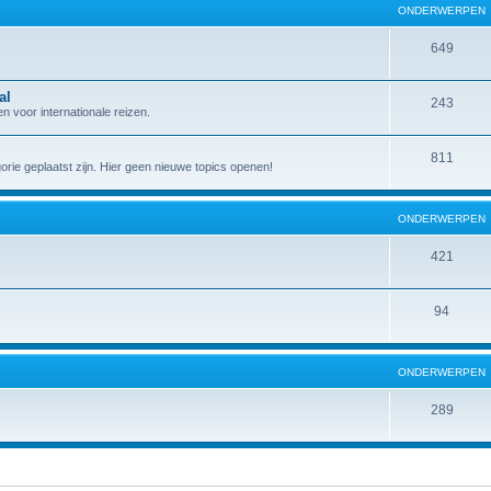
ONDERWERPEN
649
al
243
 voor internationale reizen.
811
gorie geplaatst zijn. Hier geen nieuwe topics openen!
ONDERWERPEN
421
94
ONDERWERPEN
289