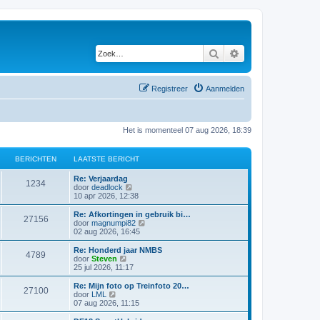
Zoek
Uitgebreid zoeken
Registreer
Aanmelden
Het is momenteel 07 aug 2026, 18:39
BERICHTEN
LAATSTE BERICHT
Re: Verjaardag
1234
B
door
deadlock
e
10 apr 2026, 12:38
k
i
Re: Afkortingen in gebruik bi…
27156
j
B
door
magnumpi82
k
e
02 aug 2026, 16:45
l
k
a
i
Re: Honderd jaar NMBS
4789
a
j
B
door
Steven
t
k
e
25 jul 2026, 11:17
s
l
k
t
a
i
Re: Mijn foto op Treinfoto 20…
e
27100
a
j
B
door
LML
b
t
k
e
07 aug 2026, 11:15
e
s
l
k
r
t
a
i