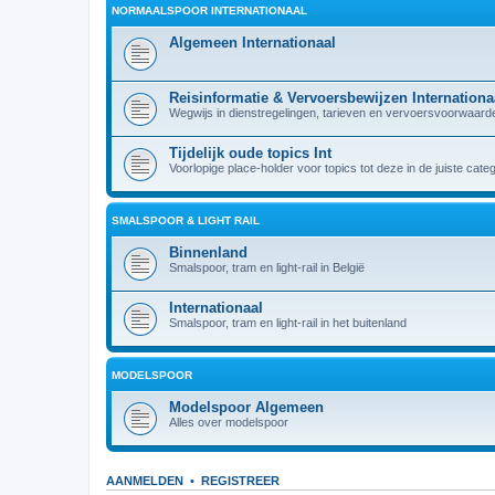
NORMAALSPOOR INTERNATIONAAL
Algemeen Internationaal
Reisinformatie & Vervoersbewijzen Internationa
Wegwijs in dienstregelingen, tarieven en vervoersvoorwaarden
Tijdelijk oude topics Int
Voorlopige place-holder voor topics tot deze in de juiste cate
SMALSPOOR & LIGHT RAIL
Binnenland
Smalspoor, tram en light-rail in België
Internationaal
Smalspoor, tram en light-rail in het buitenland
MODELSPOOR
Modelspoor Algemeen
Alles over modelspoor
AANMELDEN
•
REGISTREER