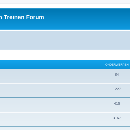
h Treinen Forum
ONDERWERPEN
84
1227
418
3167