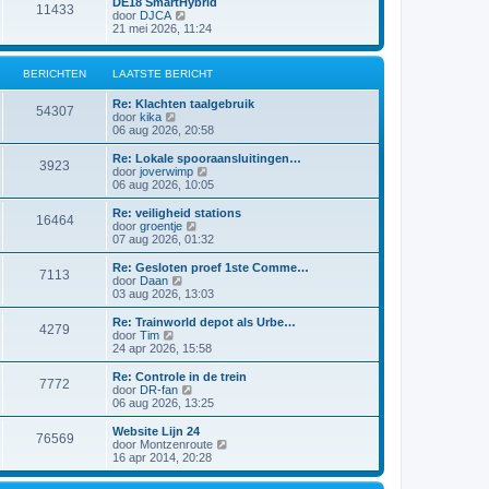
DE18 SmartHybrid
i
e
11433
a
j
B
door
DJCA
c
b
t
k
e
21 mei 2026, 11:24
h
e
s
l
k
t
r
t
a
i
i
e
a
j
c
BERICHTEN
LAATSTE BERICHT
b
t
k
h
e
s
l
t
r
Re: Klachten taalgebruik
t
a
54307
i
B
door
kika
e
a
c
e
06 aug 2026, 20:58
b
t
h
k
e
s
t
i
r
Re: Lokale spooraansluitingen…
t
3923
j
i
B
door
joverwimp
e
k
c
e
06 aug 2026, 10:05
b
l
h
k
e
a
t
i
r
Re: veiligheid stations
16464
a
j
i
B
door
groentje
t
k
c
e
07 aug 2026, 01:32
s
l
h
k
t
a
t
i
Re: Gesloten proef 1ste Comme…
e
7113
a
j
B
door
Daan
b
t
k
e
03 aug 2026, 13:03
e
s
l
k
r
t
a
i
Re: Trainworld depot als Urbe…
i
e
4279
a
j
B
door
Tim
c
b
t
k
e
24 apr 2026, 15:58
h
e
s
l
k
t
r
t
a
i
Re: Controle in de trein
i
e
7772
a
j
B
door
DR-fan
c
b
t
k
e
06 aug 2026, 13:25
h
e
s
l
k
t
r
t
a
i
Website Lijn 24
i
e
76569
a
j
B
door
Montzenroute
c
b
t
k
e
16 apr 2014, 20:28
h
e
s
l
k
t
r
t
a
i
i