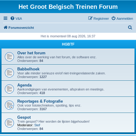
Het Groot Belgisch Treinen Forum
V&A
Registreer
Aanmelden
Z
Forumoverzicht
o
Het is momenteel 08 aug 2026, 16:37
e
HGBTF
k
Over het forum
Alles over de werking van het forum, de software enz.
Onderwerpen:
84
Babbelhoek
Voor alle minder serieuze en/of niet-treingerelateerde zaken.
Onderwerpen:
1227
Agenda
Aankondigingen van evenementen, afspraken en meetings.
Onderwerpen:
418
Reportages & Fotografie
Ook voor fototechnieken, spotting, tips enz.
Onderwerpen:
3167
Gespot
Trein gespot? Hier worden de lijsten bijgehouden!
Moderator:
Stef
Onderwerpen:
84