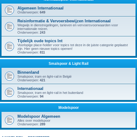
Algemeen Internationaal
Onderwerpen:
649
Reisinformatie & Vervoersbewijzen Internationaal
Wegwijs in dienstregelingen, tarieven en vervoersvoorwaarden voor
internationale reizen.
Onderwerpen:
243
Tijdelijk oude topics Int
Voorlopige place-holder voor topics tot deze in de juiste categorie geplaatst
zijn. Hier geen nieuwe topics openen!
Onderwerpen:
811
Smalspoor & Light Rail
Binnenland
Smalspoor, tram en light-rail in België
Onderwerpen:
421
Internationaal
Smalspoor, tram en light-rail in het buitenland
Onderwerpen:
94
Modelspoor
Modelspoor Algemeen
Alles over modelspoor
Onderwerpen:
289