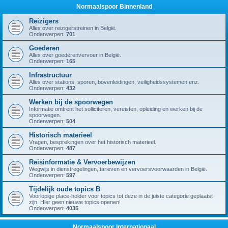
Normaalspoor Binnenland
Reizigers
Alles over reizigerstreinen in België.
Onderwerpen:
701
Goederen
Alles over goederenvervoer in België.
Onderwerpen:
165
Infrastructuur
Alles over stations, sporen, bovenleidingen, veiligheidssystemen enz.
Onderwerpen:
432
Werken bij de spoorwegen
Informatie omtrent het solliciteren, vereisten, opleiding en werken bij de
spoorwegen.
Onderwerpen:
504
Historisch materieel
Vragen, besprekingen over het historisch materieel.
Onderwerpen:
487
Reisinformatie & Vervoerbewijzen
Wegwijs in dienstregelingen, tarieven en vervoersvoorwaarden in België.
Onderwerpen:
597
Tijdelijk oude topics B
Voorlopige place-holder voor topics tot deze in de juiste categorie geplaatst
zijn. Hier geen nieuwe topics openen!
Onderwerpen:
4035
Normaalspoor Internationaal