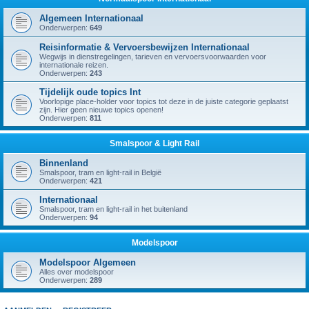
Algemeen Internationaal
Onderwerpen:
649
Reisinformatie & Vervoersbewijzen Internationaal
Wegwijs in dienstregelingen, tarieven en vervoersvoorwaarden voor
internationale reizen.
Onderwerpen:
243
Tijdelijk oude topics Int
Voorlopige place-holder voor topics tot deze in de juiste categorie geplaatst
zijn. Hier geen nieuwe topics openen!
Onderwerpen:
811
Smalspoor & Light Rail
Binnenland
Smalspoor, tram en light-rail in België
Onderwerpen:
421
Internationaal
Smalspoor, tram en light-rail in het buitenland
Onderwerpen:
94
Modelspoor
Modelspoor Algemeen
Alles over modelspoor
Onderwerpen:
289