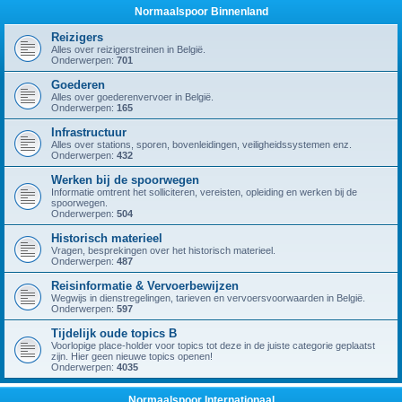
Normaalspoor Binnenland
Reizigers
Alles over reizigerstreinen in België.
Onderwerpen:
701
Goederen
Alles over goederenvervoer in België.
Onderwerpen:
165
Infrastructuur
Alles over stations, sporen, bovenleidingen, veiligheidssystemen enz.
Onderwerpen:
432
Werken bij de spoorwegen
Informatie omtrent het solliciteren, vereisten, opleiding en werken bij de
spoorwegen.
Onderwerpen:
504
Historisch materieel
Vragen, besprekingen over het historisch materieel.
Onderwerpen:
487
Reisinformatie & Vervoerbewijzen
Wegwijs in dienstregelingen, tarieven en vervoersvoorwaarden in België.
Onderwerpen:
597
Tijdelijk oude topics B
Voorlopige place-holder voor topics tot deze in de juiste categorie geplaatst
zijn. Hier geen nieuwe topics openen!
Onderwerpen:
4035
Normaalspoor Internationaal