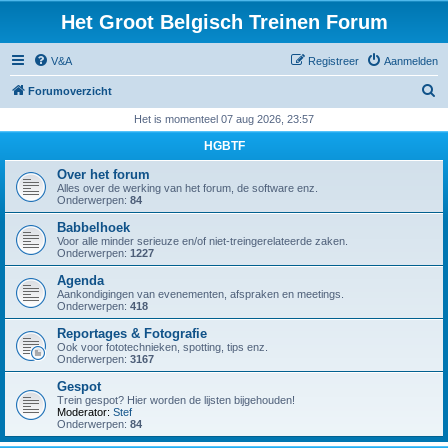
Het Groot Belgisch Treinen Forum
V&A
Registreer
Aanmelden
Z
Forumoverzicht
o
Het is momenteel 07 aug 2026, 23:57
e
HGBTF
k
Over het forum
Alles over de werking van het forum, de software enz.
Onderwerpen:
84
Babbelhoek
Voor alle minder serieuze en/of niet-treingerelateerde zaken.
Onderwerpen:
1227
Agenda
Aankondigingen van evenementen, afspraken en meetings.
Onderwerpen:
418
Reportages & Fotografie
Ook voor fototechnieken, spotting, tips enz.
Onderwerpen:
3167
Gespot
Trein gespot? Hier worden de lijsten bijgehouden!
Moderator:
Stef
Onderwerpen:
84