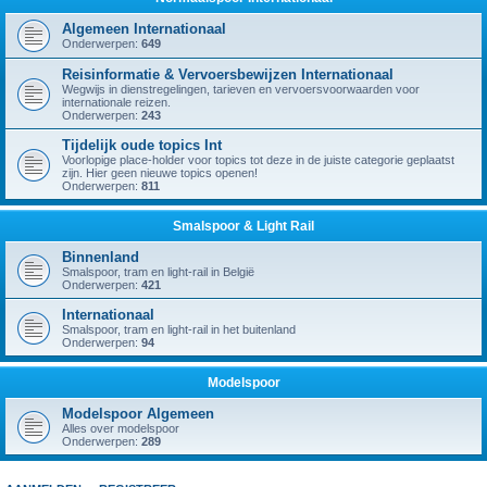
Algemeen Internationaal
Onderwerpen:
649
Reisinformatie & Vervoersbewijzen Internationaal
Wegwijs in dienstregelingen, tarieven en vervoersvoorwaarden voor
internationale reizen.
Onderwerpen:
243
Tijdelijk oude topics Int
Voorlopige place-holder voor topics tot deze in de juiste categorie geplaatst
zijn. Hier geen nieuwe topics openen!
Onderwerpen:
811
Smalspoor & Light Rail
Binnenland
Smalspoor, tram en light-rail in België
Onderwerpen:
421
Internationaal
Smalspoor, tram en light-rail in het buitenland
Onderwerpen:
94
Modelspoor
Modelspoor Algemeen
Alles over modelspoor
Onderwerpen:
289