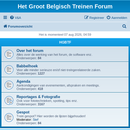
Het Groot Belgisch Treinen Forum
V&A
Registreer
Aanmelden
Z
Forumoverzicht
o
Het is momenteel 07 aug 2026, 04:59
e
HGBTF
k
Over het forum
Alles over de werking van het forum, de software enz.
Onderwerpen:
84
Babbelhoek
Voor alle minder serieuze en/of niet-treingerelateerde zaken.
Onderwerpen:
1227
Agenda
Aankondigingen van evenementen, afspraken en meetings.
Onderwerpen:
418
Reportages & Fotografie
Ook voor fototechnieken, spotting, tips enz.
Onderwerpen:
3167
Gespot
Trein gespot? Hier worden de lijsten bijgehouden!
Moderator:
Stef
Onderwerpen:
84