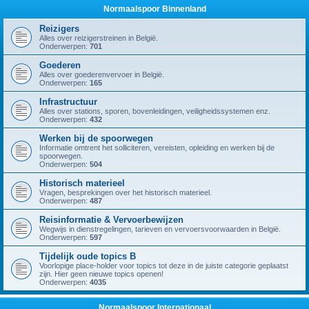
Normaalspoor Binnenland
Reizigers
Alles over reizigerstreinen in België.
Onderwerpen:
701
Goederen
Alles over goederenvervoer in België.
Onderwerpen:
165
Infrastructuur
Alles over stations, sporen, bovenleidingen, veiligheidssystemen enz.
Onderwerpen:
432
Werken bij de spoorwegen
Informatie omtrent het solliciteren, vereisten, opleiding en werken bij de
spoorwegen.
Onderwerpen:
504
Historisch materieel
Vragen, besprekingen over het historisch materieel.
Onderwerpen:
487
Reisinformatie & Vervoerbewijzen
Wegwijs in dienstregelingen, tarieven en vervoersvoorwaarden in België.
Onderwerpen:
597
Tijdelijk oude topics B
Voorlopige place-holder voor topics tot deze in de juiste categorie geplaatst
zijn. Hier geen nieuwe topics openen!
Onderwerpen:
4035
Normaalspoor Internationaal