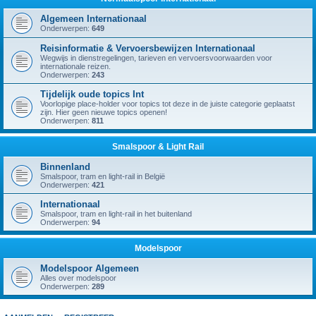
Algemeen Internationaal
Onderwerpen:
649
Reisinformatie & Vervoersbewijzen Internationaal
Wegwijs in dienstregelingen, tarieven en vervoersvoorwaarden voor
internationale reizen.
Onderwerpen:
243
Tijdelijk oude topics Int
Voorlopige place-holder voor topics tot deze in de juiste categorie geplaatst
zijn. Hier geen nieuwe topics openen!
Onderwerpen:
811
Smalspoor & Light Rail
Binnenland
Smalspoor, tram en light-rail in België
Onderwerpen:
421
Internationaal
Smalspoor, tram en light-rail in het buitenland
Onderwerpen:
94
Modelspoor
Modelspoor Algemeen
Alles over modelspoor
Onderwerpen:
289