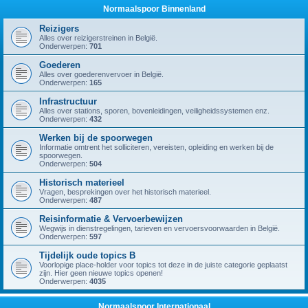
Normaalspoor Binnenland
Reizigers
Alles over reizigerstreinen in België.
Onderwerpen:
701
Goederen
Alles over goederenvervoer in België.
Onderwerpen:
165
Infrastructuur
Alles over stations, sporen, bovenleidingen, veiligheidssystemen enz.
Onderwerpen:
432
Werken bij de spoorwegen
Informatie omtrent het solliciteren, vereisten, opleiding en werken bij de
spoorwegen.
Onderwerpen:
504
Historisch materieel
Vragen, besprekingen over het historisch materieel.
Onderwerpen:
487
Reisinformatie & Vervoerbewijzen
Wegwijs in dienstregelingen, tarieven en vervoersvoorwaarden in België.
Onderwerpen:
597
Tijdelijk oude topics B
Voorlopige place-holder voor topics tot deze in de juiste categorie geplaatst
zijn. Hier geen nieuwe topics openen!
Onderwerpen:
4035
Normaalspoor Internationaal