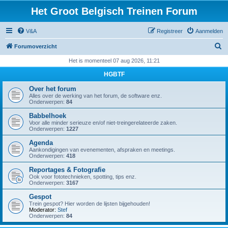
Het Groot Belgisch Treinen Forum
V&A
Registreer
Aanmelden
Z
Forumoverzicht
o
Het is momenteel 07 aug 2026, 11:21
e
HGBTF
k
Over het forum
Alles over de werking van het forum, de software enz.
Onderwerpen:
84
Babbelhoek
Voor alle minder serieuze en/of niet-treingerelateerde zaken.
Onderwerpen:
1227
Agenda
Aankondigingen van evenementen, afspraken en meetings.
Onderwerpen:
418
Reportages & Fotografie
Ook voor fototechnieken, spotting, tips enz.
Onderwerpen:
3167
Gespot
Trein gespot? Hier worden de lijsten bijgehouden!
Moderator:
Stef
Onderwerpen:
84