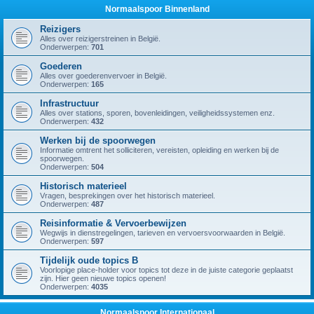
Normaalspoor Binnenland
Reizigers
Alles over reizigerstreinen in België.
Onderwerpen:
701
Goederen
Alles over goederenvervoer in België.
Onderwerpen:
165
Infrastructuur
Alles over stations, sporen, bovenleidingen, veiligheidssystemen enz.
Onderwerpen:
432
Werken bij de spoorwegen
Informatie omtrent het solliciteren, vereisten, opleiding en werken bij de
spoorwegen.
Onderwerpen:
504
Historisch materieel
Vragen, besprekingen over het historisch materieel.
Onderwerpen:
487
Reisinformatie & Vervoerbewijzen
Wegwijs in dienstregelingen, tarieven en vervoersvoorwaarden in België.
Onderwerpen:
597
Tijdelijk oude topics B
Voorlopige place-holder voor topics tot deze in de juiste categorie geplaatst
zijn. Hier geen nieuwe topics openen!
Onderwerpen:
4035
Normaalspoor Internationaal