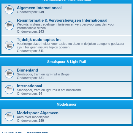
Algemeen Internationaal
Onderwerpen:
649
Reisinformatie & Vervoersbewijzen Internationaal
Wegwijs in dienstregelingen, tarieven en vervoersvoorwaarden voor
internationale reizen.
Onderwerpen:
243
Tijdelijk oude topics Int
Voorlopige place-holder voor topics tot deze in de juiste categorie geplaatst
zijn. Hier geen nieuwe topics openen!
Onderwerpen:
811
Smalspoor & Light Rail
Binnenland
Smalspoor, tram en light-rail in België
Onderwerpen:
421
Internationaal
Smalspoor, tram en light-rail in het buitenland
Onderwerpen:
94
Modelspoor
Modelspoor Algemeen
Alles over modelspoor
Onderwerpen:
289