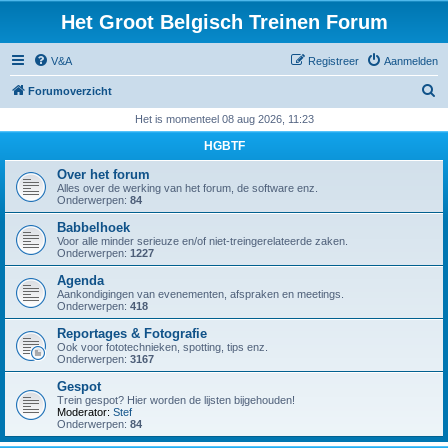
Het Groot Belgisch Treinen Forum
V&A
Registreer
Aanmelden
Z
Forumoverzicht
o
Het is momenteel 08 aug 2026, 11:23
e
HGBTF
k
Over het forum
Alles over de werking van het forum, de software enz.
Onderwerpen:
84
Babbelhoek
Voor alle minder serieuze en/of niet-treingerelateerde zaken.
Onderwerpen:
1227
Agenda
Aankondigingen van evenementen, afspraken en meetings.
Onderwerpen:
418
Reportages & Fotografie
Ook voor fototechnieken, spotting, tips enz.
Onderwerpen:
3167
Gespot
Trein gespot? Hier worden de lijsten bijgehouden!
Moderator:
Stef
Onderwerpen:
84