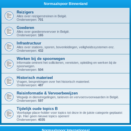
Normaalspoor Binnenland
Reizigers
Alles over reizigerstreinen in België.
Onderwerpen:
701
Goederen
Alles over goederenvervoer in België.
Onderwerpen:
165
Infrastructuur
Alles over stations, sporen, bovenleidingen, veiligheidssystemen enz.
Onderwerpen:
432
Werken bij de spoorwegen
Informatie omtrent het solliciteren, vereisten, opleiding en werken bij de
spoorwegen.
Onderwerpen:
504
Historisch materieel
Vragen, besprekingen over het historisch materieel.
Onderwerpen:
487
Reisinformatie & Vervoerbewijzen
Wegwijs in dienstregelingen, tarieven en vervoersvoorwaarden in België.
Onderwerpen:
597
Tijdelijk oude topics B
Voorlopige place-holder voor topics tot deze in de juiste categorie geplaatst
zijn. Hier geen nieuwe topics openen!
Onderwerpen:
4035
Normaalspoor Internationaal