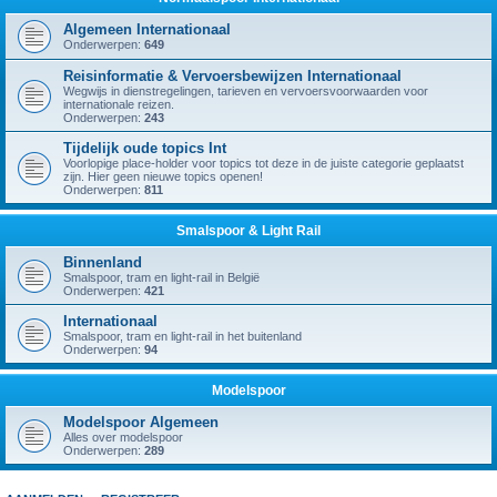
Algemeen Internationaal
Onderwerpen:
649
Reisinformatie & Vervoersbewijzen Internationaal
Wegwijs in dienstregelingen, tarieven en vervoersvoorwaarden voor
internationale reizen.
Onderwerpen:
243
Tijdelijk oude topics Int
Voorlopige place-holder voor topics tot deze in de juiste categorie geplaatst
zijn. Hier geen nieuwe topics openen!
Onderwerpen:
811
Smalspoor & Light Rail
Binnenland
Smalspoor, tram en light-rail in België
Onderwerpen:
421
Internationaal
Smalspoor, tram en light-rail in het buitenland
Onderwerpen:
94
Modelspoor
Modelspoor Algemeen
Alles over modelspoor
Onderwerpen:
289