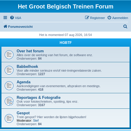
Het Groot Belgisch Treinen Forum
V&A
Registreer
Aanmelden
Z
Forumoverzicht
o
Het is momenteel 07 aug 2026, 16:54
e
HGBTF
k
Over het forum
Alles over de werking van het forum, de software enz.
Onderwerpen:
84
Babbelhoek
Voor alle minder serieuze en/of niet-treingerelateerde zaken.
Onderwerpen:
1227
Agenda
Aankondigingen van evenementen, afspraken en meetings.
Onderwerpen:
418
Reportages & Fotografie
Ook voor fototechnieken, spotting, tips enz.
Onderwerpen:
3167
Gespot
Trein gespot? Hier worden de lijsten bijgehouden!
Moderator:
Stef
Onderwerpen:
84