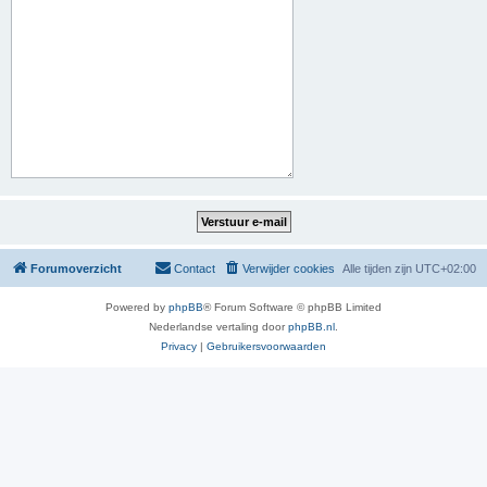
Forumoverzicht
Contact
Verwijder cookies
Alle tijden zijn
UTC+02:00
Powered by
phpBB
® Forum Software © phpBB Limited
Nederlandse vertaling door
phpBB.nl
.
Privacy
|
Gebruikersvoorwaarden