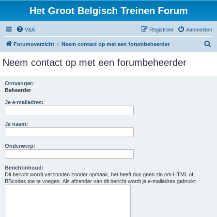
Het Groot Belgisch Treinen Forum
V&A
Registreer
Aanmelden
Z
Forumoverzicht
Neem contact op met een forumbeheerder
o
Neem contact op met een forumbeheerder
e
k
Ontvanger:
Beheerder
Je e-mailadres:
Je naam:
Onderwerp:
Berichtinhoud:
Dit bericht wordt verzonden zonder opmaak, het heeft dus geen zin om HTML of
BBcodes toe te voegen. Als afzender van dit bericht wordt je e-mailadres gebruikt.