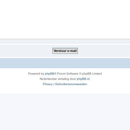
Powered by
phpBB
® Forum Software © phpBB Limited
Nederlandse vertaling door
phpBB.nl
.
Privacy
|
Gebruikersvoorwaarden