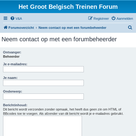
Het Groot Belgisch Treinen Forum
V&A
Registreer
Aanmelden
Z
Forumoverzicht
Neem contact op met een forumbeheerder
o
Neem contact op met een forumbeheerder
e
k
Ontvanger:
Beheerder
Je e-mailadres:
Je naam:
Onderwerp:
Berichtinhoud:
Dit bericht wordt verzonden zonder opmaak, het heeft dus geen zin om HTML of
BBcodes toe te voegen. Als afzender van dit bericht wordt je e-mailadres gebruikt.