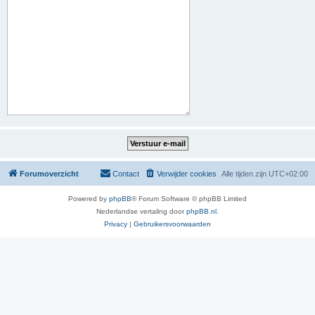
Forumoverzicht
Contact
Verwijder cookies
Alle tijden zijn
UTC+02:00
Powered by
phpBB
® Forum Software © phpBB Limited
Nederlandse vertaling door
phpBB.nl
.
Privacy
|
Gebruikersvoorwaarden