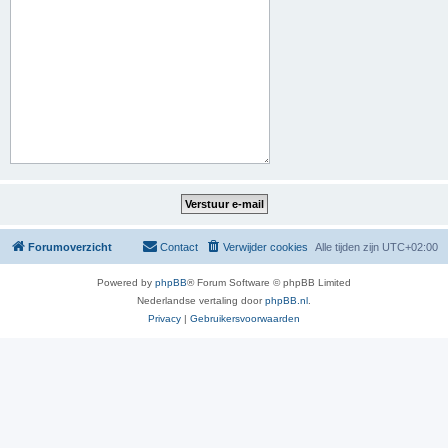
Forumoverzicht
Contact
Verwijder cookies
Alle tijden zijn
UTC+02:00
Powered by
phpBB
® Forum Software © phpBB Limited
Nederlandse vertaling door
phpBB.nl
.
Privacy
|
Gebruikersvoorwaarden