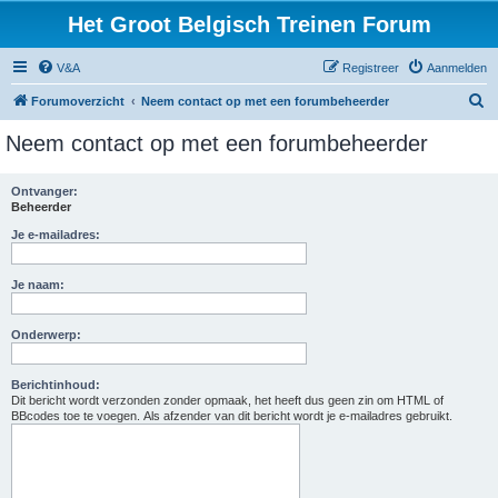
Het Groot Belgisch Treinen Forum
V&A
Registreer
Aanmelden
Z
Forumoverzicht
Neem contact op met een forumbeheerder
o
Neem contact op met een forumbeheerder
e
k
Ontvanger:
Beheerder
Je e-mailadres:
Je naam:
Onderwerp:
Berichtinhoud:
Dit bericht wordt verzonden zonder opmaak, het heeft dus geen zin om HTML of
BBcodes toe te voegen. Als afzender van dit bericht wordt je e-mailadres gebruikt.