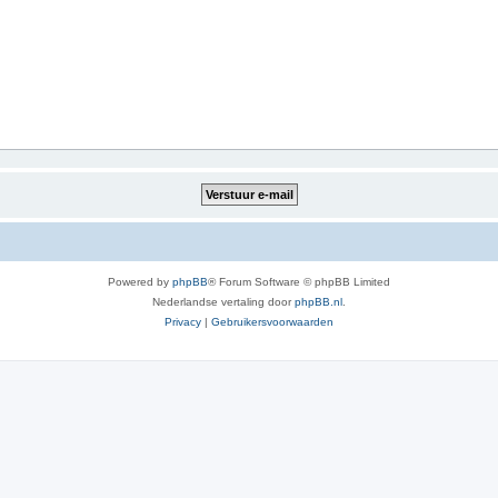
Powered by
phpBB
® Forum Software © phpBB Limited
Nederlandse vertaling door
phpBB.nl
.
Privacy
|
Gebruikersvoorwaarden