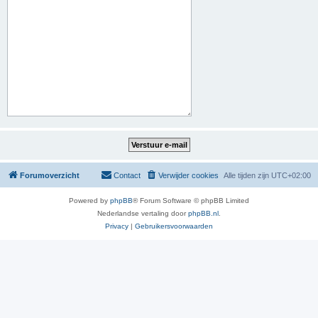
Forumoverzicht
Contact
Verwijder cookies
Alle tijden zijn
UTC+02:00
Powered by
phpBB
® Forum Software © phpBB Limited
Nederlandse vertaling door
phpBB.nl
.
Privacy
|
Gebruikersvoorwaarden