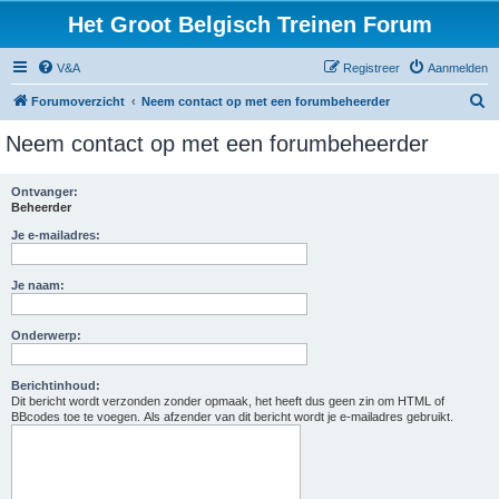
Het Groot Belgisch Treinen Forum
V&A
Registreer
Aanmelden
Z
Forumoverzicht
Neem contact op met een forumbeheerder
o
Neem contact op met een forumbeheerder
e
k
Ontvanger:
Beheerder
Je e-mailadres:
Je naam:
Onderwerp:
Berichtinhoud:
Dit bericht wordt verzonden zonder opmaak, het heeft dus geen zin om HTML of
BBcodes toe te voegen. Als afzender van dit bericht wordt je e-mailadres gebruikt.