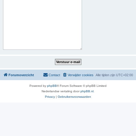
Forumoverzicht
Contact
Verwijder cookies
Alle tijden zijn
UTC+02:00
Powered by
phpBB
® Forum Software © phpBB Limited
Nederlandse vertaling door
phpBB.nl
.
Privacy
|
Gebruikersvoorwaarden