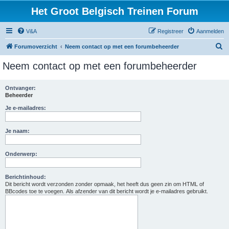
Het Groot Belgisch Treinen Forum
V&A
Registreer
Aanmelden
Z
Forumoverzicht
Neem contact op met een forumbeheerder
o
Neem contact op met een forumbeheerder
e
k
Ontvanger:
Beheerder
Je e-mailadres:
Je naam:
Onderwerp:
Berichtinhoud:
Dit bericht wordt verzonden zonder opmaak, het heeft dus geen zin om HTML of
BBcodes toe te voegen. Als afzender van dit bericht wordt je e-mailadres gebruikt.