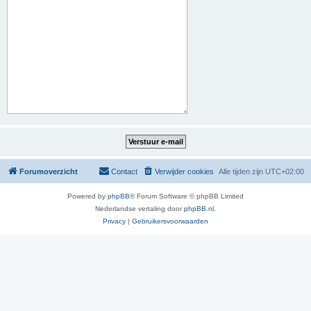
Forumoverzicht
Contact
Verwijder cookies
Alle tijden zijn
UTC+02:00
Powered by
phpBB
® Forum Software © phpBB Limited
Nederlandse vertaling door
phpBB.nl
.
Privacy
|
Gebruikersvoorwaarden