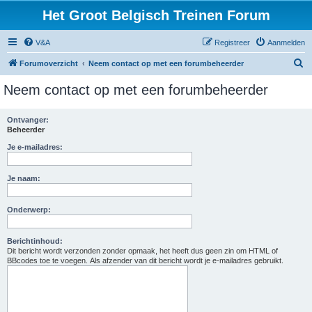
Het Groot Belgisch Treinen Forum
V&A
Registreer
Aanmelden
Z
Forumoverzicht
Neem contact op met een forumbeheerder
o
Neem contact op met een forumbeheerder
e
k
Ontvanger:
Beheerder
Je e-mailadres:
Je naam:
Onderwerp:
Berichtinhoud:
Dit bericht wordt verzonden zonder opmaak, het heeft dus geen zin om HTML of
BBcodes toe te voegen. Als afzender van dit bericht wordt je e-mailadres gebruikt.