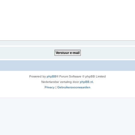
Powered by
phpBB
® Forum Software © phpBB Limited
Nederlandse vertaling door
phpBB.nl
.
Privacy
|
Gebruikersvoorwaarden