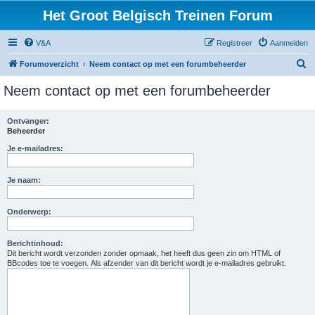
Het Groot Belgisch Treinen Forum
V&A
Registreer
Aanmelden
Z
Forumoverzicht
Neem contact op met een forumbeheerder
o
Neem contact op met een forumbeheerder
e
k
Ontvanger:
Beheerder
Je e-mailadres:
Je naam:
Onderwerp:
Berichtinhoud:
Dit bericht wordt verzonden zonder opmaak, het heeft dus geen zin om HTML of
BBcodes toe te voegen. Als afzender van dit bericht wordt je e-mailadres gebruikt.