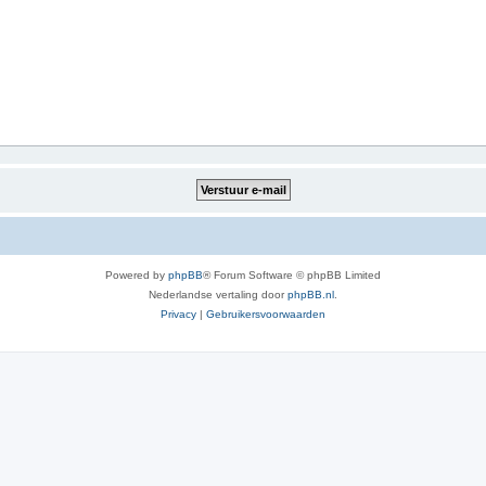
Powered by
phpBB
® Forum Software © phpBB Limited
Nederlandse vertaling door
phpBB.nl
.
Privacy
|
Gebruikersvoorwaarden