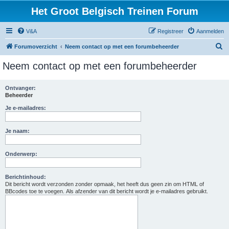
Het Groot Belgisch Treinen Forum
V&A
Registreer
Aanmelden
Z
Forumoverzicht
Neem contact op met een forumbeheerder
o
Neem contact op met een forumbeheerder
e
k
Ontvanger:
Beheerder
Je e-mailadres:
Je naam:
Onderwerp:
Berichtinhoud:
Dit bericht wordt verzonden zonder opmaak, het heeft dus geen zin om HTML of
BBcodes toe te voegen. Als afzender van dit bericht wordt je e-mailadres gebruikt.