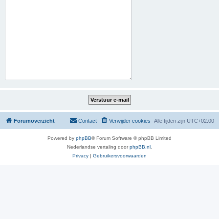
Forumoverzicht
Contact
Verwijder cookies
Alle tijden zijn
UTC+02:00
Powered by
phpBB
® Forum Software © phpBB Limited
Nederlandse vertaling door
phpBB.nl
.
Privacy
|
Gebruikersvoorwaarden