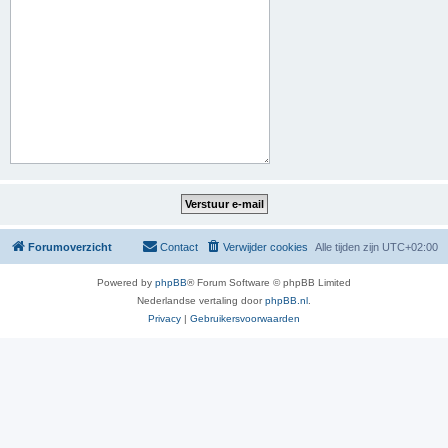
Forumoverzicht
Contact
Verwijder cookies
Alle tijden zijn
UTC+02:00
Powered by
phpBB
® Forum Software © phpBB Limited
Nederlandse vertaling door
phpBB.nl
.
Privacy
|
Gebruikersvoorwaarden