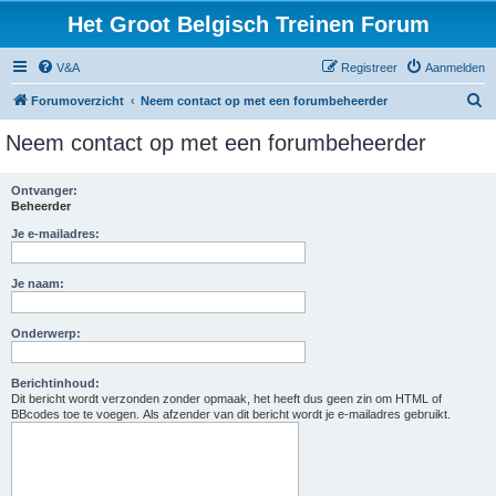
Het Groot Belgisch Treinen Forum
V&A
Registreer
Aanmelden
Z
Forumoverzicht
Neem contact op met een forumbeheerder
o
Neem contact op met een forumbeheerder
e
k
Ontvanger:
Beheerder
Je e-mailadres:
Je naam:
Onderwerp:
Berichtinhoud:
Dit bericht wordt verzonden zonder opmaak, het heeft dus geen zin om HTML of
BBcodes toe te voegen. Als afzender van dit bericht wordt je e-mailadres gebruikt.