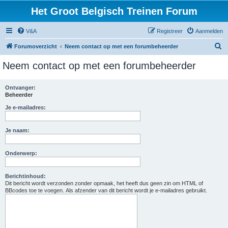
Het Groot Belgisch Treinen Forum
V&A
Registreer
Aanmelden
Z
Forumoverzicht
Neem contact op met een forumbeheerder
o
Neem contact op met een forumbeheerder
e
k
Ontvanger:
Beheerder
Je e-mailadres:
Je naam:
Onderwerp:
Berichtinhoud:
Dit bericht wordt verzonden zonder opmaak, het heeft dus geen zin om HTML of
BBcodes toe te voegen. Als afzender van dit bericht wordt je e-mailadres gebruikt.