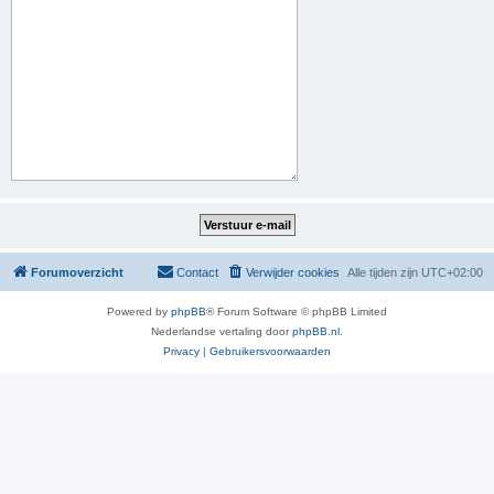
Forumoverzicht
Contact
Verwijder cookies
Alle tijden zijn
UTC+02:00
Powered by
phpBB
® Forum Software © phpBB Limited
Nederlandse vertaling door
phpBB.nl
.
Privacy
|
Gebruikersvoorwaarden