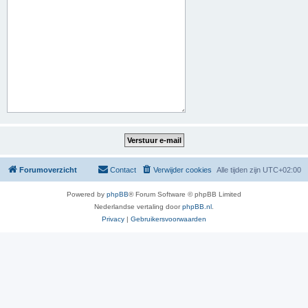
Forumoverzicht
Contact
Verwijder cookies
Alle tijden zijn
UTC+02:00
Powered by
phpBB
® Forum Software © phpBB Limited
Nederlandse vertaling door
phpBB.nl
.
Privacy
|
Gebruikersvoorwaarden