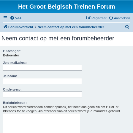
Het Groot Belgisch Treinen Forum
V&A
Registreer
Aanmelden
Z
Forumoverzicht
Neem contact op met een forumbeheerder
o
Neem contact op met een forumbeheerder
e
k
Ontvanger:
Beheerder
Je e-mailadres:
Je naam:
Onderwerp:
Berichtinhoud:
Dit bericht wordt verzonden zonder opmaak, het heeft dus geen zin om HTML of
BBcodes toe te voegen. Als afzender van dit bericht wordt je e-mailadres gebruikt.