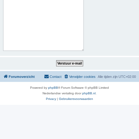
Forumoverzicht
Contact
Verwijder cookies
Alle tijden zijn
UTC+02:00
Powered by
phpBB
® Forum Software © phpBB Limited
Nederlandse vertaling door
phpBB.nl
.
Privacy
|
Gebruikersvoorwaarden