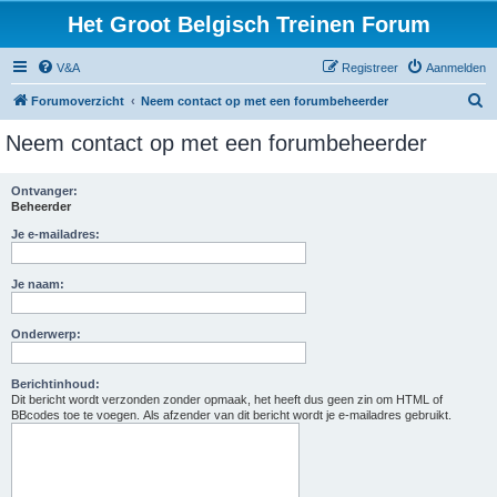
Het Groot Belgisch Treinen Forum
V&A
Registreer
Aanmelden
Z
Forumoverzicht
Neem contact op met een forumbeheerder
o
Neem contact op met een forumbeheerder
e
k
Ontvanger:
Beheerder
Je e-mailadres:
Je naam:
Onderwerp:
Berichtinhoud:
Dit bericht wordt verzonden zonder opmaak, het heeft dus geen zin om HTML of
BBcodes toe te voegen. Als afzender van dit bericht wordt je e-mailadres gebruikt.