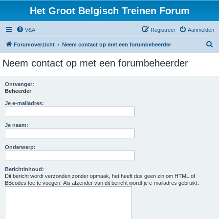
Het Groot Belgisch Treinen Forum
V&A
Registreer
Aanmelden
Z
Forumoverzicht
Neem contact op met een forumbeheerder
o
Neem contact op met een forumbeheerder
e
k
Ontvanger:
Beheerder
Je e-mailadres:
Je naam:
Onderwerp:
Berichtinhoud:
Dit bericht wordt verzonden zonder opmaak, het heeft dus geen zin om HTML of
BBcodes toe te voegen. Als afzender van dit bericht wordt je e-mailadres gebruikt.