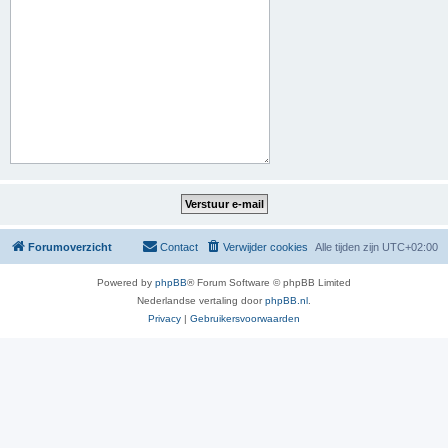
Forumoverzicht
Contact
Verwijder cookies
Alle tijden zijn
UTC+02:00
Powered by
phpBB
® Forum Software © phpBB Limited
Nederlandse vertaling door
phpBB.nl
.
Privacy
|
Gebruikersvoorwaarden