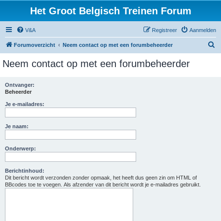
Het Groot Belgisch Treinen Forum
V&A
Registreer
Aanmelden
Z
Forumoverzicht
Neem contact op met een forumbeheerder
o
Neem contact op met een forumbeheerder
e
k
Ontvanger:
Beheerder
Je e-mailadres:
Je naam:
Onderwerp:
Berichtinhoud:
Dit bericht wordt verzonden zonder opmaak, het heeft dus geen zin om HTML of
BBcodes toe te voegen. Als afzender van dit bericht wordt je e-mailadres gebruikt.