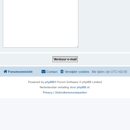
Forumoverzicht
Contact
Verwijder cookies
Alle tijden zijn
UTC+02:00
Powered by
phpBB
® Forum Software © phpBB Limited
Nederlandse vertaling door
phpBB.nl
.
Privacy
|
Gebruikersvoorwaarden