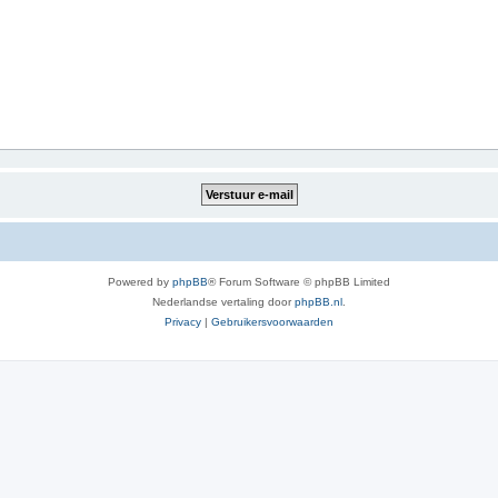
Powered by
phpBB
® Forum Software © phpBB Limited
Nederlandse vertaling door
phpBB.nl
.
Privacy
|
Gebruikersvoorwaarden