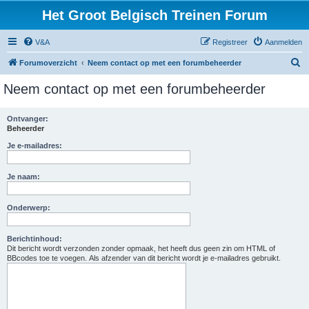
Het Groot Belgisch Treinen Forum
V&A
Registreer
Aanmelden
Z
Forumoverzicht
Neem contact op met een forumbeheerder
o
Neem contact op met een forumbeheerder
e
k
Ontvanger:
Beheerder
Je e-mailadres:
Je naam:
Onderwerp:
Berichtinhoud:
Dit bericht wordt verzonden zonder opmaak, het heeft dus geen zin om HTML of
BBcodes toe te voegen. Als afzender van dit bericht wordt je e-mailadres gebruikt.