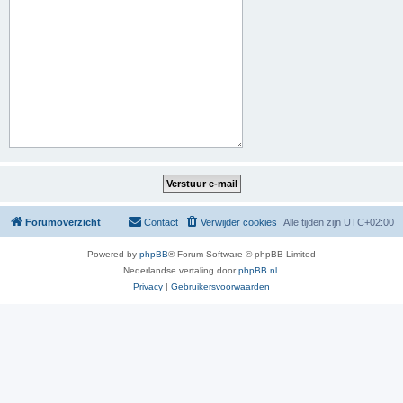
Forumoverzicht
Contact
Verwijder cookies
Alle tijden zijn
UTC+02:00
Powered by
phpBB
® Forum Software © phpBB Limited
Nederlandse vertaling door
phpBB.nl
.
Privacy
|
Gebruikersvoorwaarden