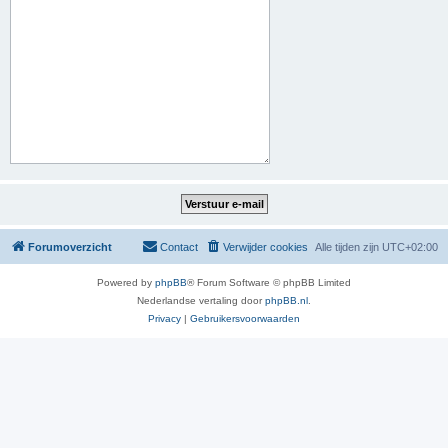
Forumoverzicht
Contact
Verwijder cookies
Alle tijden zijn
UTC+02:00
Powered by
phpBB
® Forum Software © phpBB Limited
Nederlandse vertaling door
phpBB.nl
.
Privacy
|
Gebruikersvoorwaarden