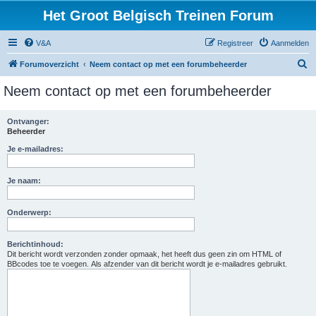
Het Groot Belgisch Treinen Forum
V&A
Registreer
Aanmelden
Z
Forumoverzicht
Neem contact op met een forumbeheerder
o
Neem contact op met een forumbeheerder
e
k
Ontvanger:
Beheerder
Je e-mailadres:
Je naam:
Onderwerp:
Berichtinhoud:
Dit bericht wordt verzonden zonder opmaak, het heeft dus geen zin om HTML of
BBcodes toe te voegen. Als afzender van dit bericht wordt je e-mailadres gebruikt.