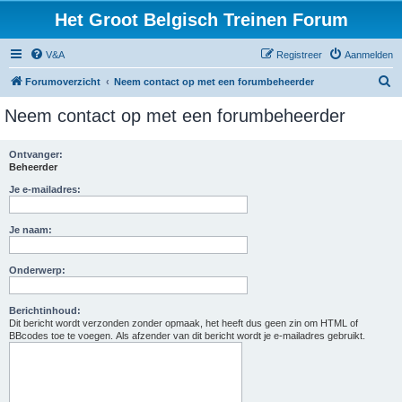
Het Groot Belgisch Treinen Forum
V&A
Registreer
Aanmelden
Z
Forumoverzicht
Neem contact op met een forumbeheerder
o
Neem contact op met een forumbeheerder
e
k
Ontvanger:
Beheerder
Je e-mailadres:
Je naam:
Onderwerp:
Berichtinhoud:
Dit bericht wordt verzonden zonder opmaak, het heeft dus geen zin om HTML of
BBcodes toe te voegen. Als afzender van dit bericht wordt je e-mailadres gebruikt.