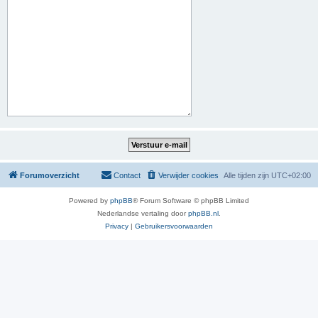
Forumoverzicht
Contact
Verwijder cookies
Alle tijden zijn
UTC+02:00
Powered by
phpBB
® Forum Software © phpBB Limited
Nederlandse vertaling door
phpBB.nl
.
Privacy
|
Gebruikersvoorwaarden