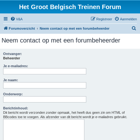
Het Groot Belgisch Treinen Forum
V&A
Registreer
Aanmelden
Z
Forumoverzicht
Neem contact op met een forumbeheerder
o
Neem contact op met een forumbeheerder
e
k
Ontvanger:
Beheerder
Je e-mailadres:
Je naam:
Onderwerp:
Berichtinhoud:
Dit bericht wordt verzonden zonder opmaak, het heeft dus geen zin om HTML of
BBcodes toe te voegen. Als afzender van dit bericht wordt je e-mailadres gebruikt.