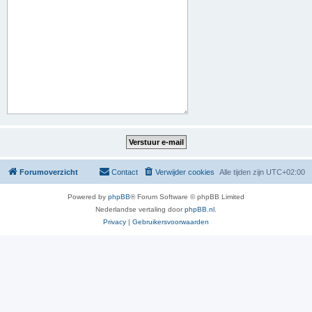
Forumoverzicht
Contact
Verwijder cookies
Alle tijden zijn
UTC+02:00
Powered by
phpBB
® Forum Software © phpBB Limited
Nederlandse vertaling door
phpBB.nl
.
Privacy
|
Gebruikersvoorwaarden