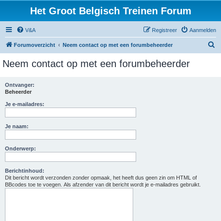
Het Groot Belgisch Treinen Forum
V&A
Registreer
Aanmelden
Z
Forumoverzicht
Neem contact op met een forumbeheerder
o
Neem contact op met een forumbeheerder
e
k
Ontvanger:
Beheerder
Je e-mailadres:
Je naam:
Onderwerp:
Berichtinhoud:
Dit bericht wordt verzonden zonder opmaak, het heeft dus geen zin om HTML of
BBcodes toe te voegen. Als afzender van dit bericht wordt je e-mailadres gebruikt.