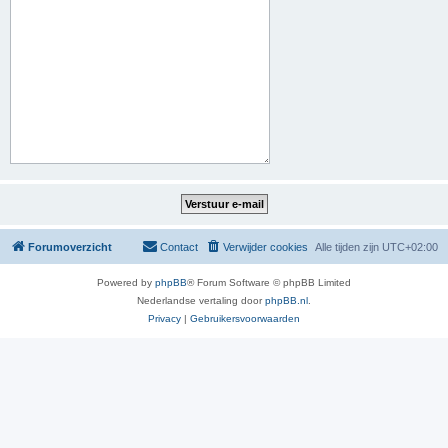
Forumoverzicht
Contact
Verwijder cookies
Alle tijden zijn
UTC+02:00
Powered by
phpBB
® Forum Software © phpBB Limited
Nederlandse vertaling door
phpBB.nl
.
Privacy
|
Gebruikersvoorwaarden