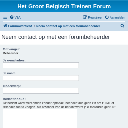
Het Groot Belgisch Treinen Forum
V&A
Registreer
Aanmelden
Z
Forumoverzicht
Neem contact op met een forumbeheerder
o
Neem contact op met een forumbeheerder
e
k
Ontvanger:
Beheerder
Je e-mailadres:
Je naam:
Onderwerp:
Berichtinhoud:
Dit bericht wordt verzonden zonder opmaak, het heeft dus geen zin om HTML of
BBcodes toe te voegen. Als afzender van dit bericht wordt je e-mailadres gebruikt.