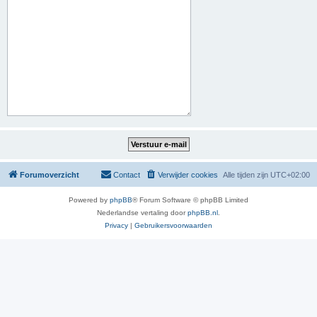
Forumoverzicht
Contact
Verwijder cookies
Alle tijden zijn
UTC+02:00
Powered by
phpBB
® Forum Software © phpBB Limited
Nederlandse vertaling door
phpBB.nl
.
Privacy
|
Gebruikersvoorwaarden