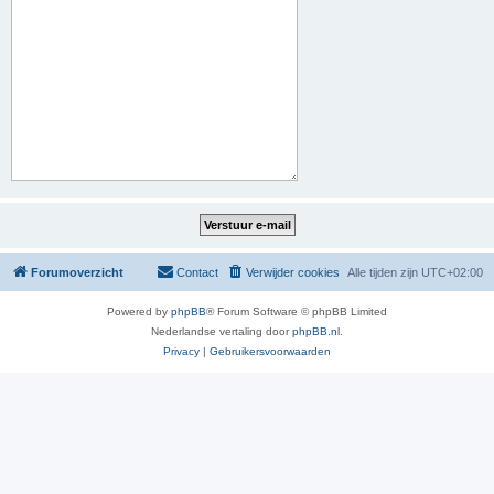
Forumoverzicht
Contact
Verwijder cookies
Alle tijden zijn
UTC+02:00
Powered by
phpBB
® Forum Software © phpBB Limited
Nederlandse vertaling door
phpBB.nl
.
Privacy
|
Gebruikersvoorwaarden