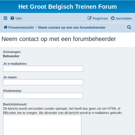
Het Groot Belgisch Treinen Forum
V&A
Registreer
Aanmelden
Z
Forumoverzicht
Neem contact op met een forumbeheerder
o
Neem contact op met een forumbeheerder
e
k
Ontvanger:
Beheerder
Je e-mailadres:
Je naam:
Onderwerp:
Berichtinhoud:
Dit bericht wordt verzonden zonder opmaak, het heeft dus geen zin om HTML of
BBcodes toe te voegen. Als afzender van dit bericht wordt je e-mailadres gebruikt.