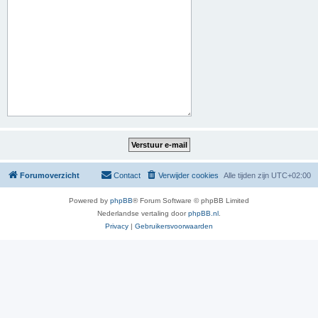
Forumoverzicht
Contact
Verwijder cookies
Alle tijden zijn
UTC+02:00
Powered by
phpBB
® Forum Software © phpBB Limited
Nederlandse vertaling door
phpBB.nl
.
Privacy
|
Gebruikersvoorwaarden