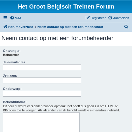
Het Groot Belgisch Treinen Forum
V&A
Registreer
Aanmelden
Z
Forumoverzicht
Neem contact op met een forumbeheerder
o
Neem contact op met een forumbeheerder
e
k
Ontvanger:
Beheerder
Je e-mailadres:
Je naam:
Onderwerp:
Berichtinhoud:
Dit bericht wordt verzonden zonder opmaak, het heeft dus geen zin om HTML of
BBcodes toe te voegen. Als afzender van dit bericht wordt je e-mailadres gebruikt.