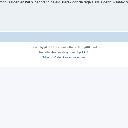
voorwaarden en het bijbehorend beleid. Bekijk ook de regels als je gebruik maakt v
Powered by
phpBB
® Forum Software © phpBB Limited
Nederlandse vertaling door
phpBB.nl
.
Privacy
|
Gebruikersvoorwaarden