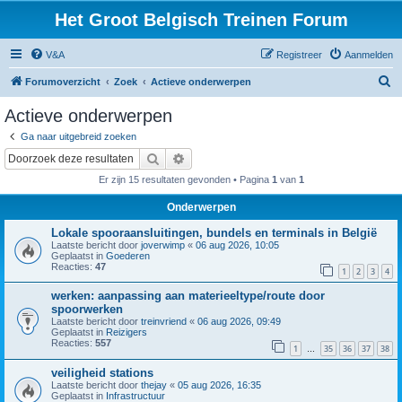
Het Groot Belgisch Treinen Forum
V&A
Registreer
Aanmelden
Z
Forumoverzicht
Zoek
Actieve onderwerpen
o
Actieve onderwerpen
e
Ga naar uitgebreid zoeken
k
Zoek
Uitgebreid zoeken
Er zijn 15 resultaten gevonden • Pagina
1
van
1
Onderwerpen
Lokale spooraansluitingen, bundels en terminals in België
Laatste bericht door
joverwimp
«
06 aug 2026, 10:05
Geplaatst in
Goederen
Reacties:
47
1
2
3
4
werken: aanpassing aan materieeltype/route door
spoorwerken
Laatste bericht door
treinvriend
«
06 aug 2026, 09:49
Geplaatst in
Reizigers
Reacties:
557
1
35
36
37
38
…
veiligheid stations
Laatste bericht door
thejay
«
05 aug 2026, 16:35
Geplaatst in
Infrastructuur