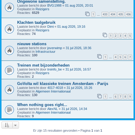
Ongewone samenstelling.
Laatste bericht door
BVG1988
«
01 aug 2026, 20:01
Geplaatst in
Reizigers
Reacties:
6529
1
433
434
435
436
…
Klachten taalgebruik
Laatste bericht door
Dimi
«
01 aug 2026, 19:16
Geplaatst in
Reizigers
Reacties:
74
1
2
3
4
5
nieuwe stations
Laatste bericht door
joverwimp
«
31 jul 2026, 18:36
Geplaatst in
Infrastructuur
Reacties:
100
1
4
5
6
7
…
Treinen met bijzonderheden
Laatste bericht door
treinfo_be
«
31 jul 2026, 16:57
Geplaatst in
Reizigers
Reacties:
2
GoVolta wil klassieke treinen Amsterdam - Parijs
Laatste bericht door
4017-4018
«
31 jul 2026, 15:26
Geplaatst in
Algemeen Internationaal
Reacties:
130
1
6
7
8
9
…
When nothing goes right...
Laatste bericht door
AlexNL
«
31 jul 2026, 14:34
Geplaatst in
Algemeen Internationaal
Reacties:
9
Er zijn 15 resultaten gevonden • Pagina
1
van
1