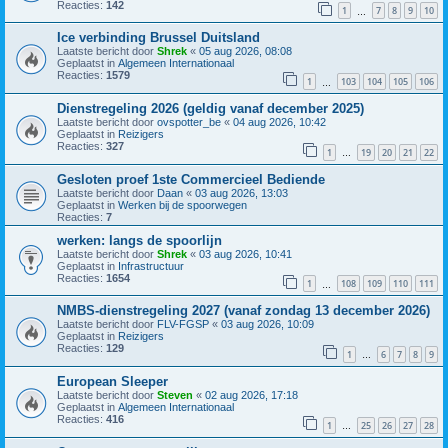
Reacties:
142
1
7
8
9
10
…
Ice verbinding Brussel Duitsland
Laatste bericht door
Shrek
«
05 aug 2026, 08:08
Geplaatst in
Algemeen Internationaal
Reacties:
1579
1
103
104
105
106
…
Dienstregeling 2026 (geldig vanaf december 2025)
Laatste bericht door
ovspotter_be
«
04 aug 2026, 10:42
Geplaatst in
Reizigers
Reacties:
327
1
19
20
21
22
…
Gesloten proef 1ste Commercieel Bediende
Laatste bericht door
Daan
«
03 aug 2026, 13:03
Geplaatst in
Werken bij de spoorwegen
Reacties:
7
werken: langs de spoorlijn
Laatste bericht door
Shrek
«
03 aug 2026, 10:41
Geplaatst in
Infrastructuur
Reacties:
1654
1
108
109
110
111
…
NMBS-dienstregeling 2027 (vanaf zondag 13 december 2026)
Laatste bericht door
FLV-FGSP
«
03 aug 2026, 10:09
Geplaatst in
Reizigers
Reacties:
129
1
6
7
8
9
…
European Sleeper
Laatste bericht door
Steven
«
02 aug 2026, 17:18
Geplaatst in
Algemeen Internationaal
Reacties:
416
1
25
26
27
28
…