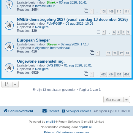
Laatste bericht door
Shrek
«
03 aug 2026, 10:41
Geplaatst in
Infrastructuur
Reacties:
1654
1
108
109
110
111
…
NMBS-dienstregeling 2027 (vanaf zondag 13 december 2026)
Laatste bericht door
FLV-FGSP
«
03 aug 2026, 10:09
Geplaatst in
Reizigers
Reacties:
129
1
6
7
8
9
…
European Sleeper
Laatste bericht door
Steven
«
02 aug 2026, 17:18
Geplaatst in
Algemeen Internationaal
Reacties:
416
1
25
26
27
28
…
Ongewone samenstelling.
Laatste bericht door
BVG1988
«
01 aug 2026, 20:01
Geplaatst in
Reizigers
Reacties:
6529
1
433
434
435
436
…
Er zijn 13 resultaten gevonden • Pagina
1
van
1
Ga naar
Forumoverzicht
Contact
Verwijder cookies
Alle tijden zijn
UTC+02:00
Powered by
phpBB
® Forum Software © phpBB Limited
Nederlandse vertaling door
phpBB.nl
.
Privacy
|
Gebruikersvoorwaarden