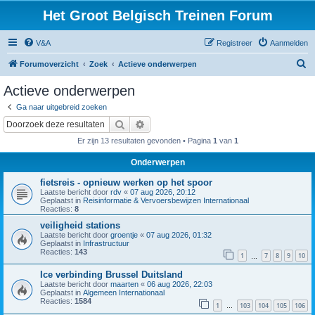
Het Groot Belgisch Treinen Forum
V&A
Registreer
Aanmelden
Z
Forumoverzicht
Zoek
Actieve onderwerpen
o
Actieve onderwerpen
e
Ga naar uitgebreid zoeken
k
Zoek
Uitgebreid zoeken
Er zijn 13 resultaten gevonden • Pagina
1
van
1
Onderwerpen
fietsreis - opnieuw werken op het spoor
Laatste bericht door
rdv
«
07 aug 2026, 20:12
Geplaatst in
Reisinformatie & Vervoersbewijzen Internationaal
Reacties:
8
veiligheid stations
Laatste bericht door
groentje
«
07 aug 2026, 01:32
Geplaatst in
Infrastructuur
Reacties:
143
1
7
8
9
10
…
Ice verbinding Brussel Duitsland
Laatste bericht door
maarten
«
06 aug 2026, 22:03
Geplaatst in
Algemeen Internationaal
Reacties:
1584
1
103
104
105
106
…