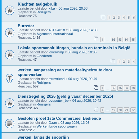
Klachten taalgebruik
Laatste bericht door
kika
«
06 aug 2026, 20:58
Geplaatst in
Reizigers
Reacties:
75
1
2
3
4
5
6
Eurostar
Laatste bericht door
4017-4018
«
06 aug 2026, 14:08
Geplaatst in
Algemeen Internationaal
Reacties:
1416
1
92
93
94
95
…
Lokale spooraansluitingen, bundels en terminals in België
Laatste bericht door
joverwimp
«
06 aug 2026, 10:05
Geplaatst in
Goederen
Reacties:
47
1
2
3
4
werken: aanpassing aan materieeltype/route door
spoorwerken
Laatste bericht door
treinvriend
«
06 aug 2026, 09:49
Geplaatst in
Reizigers
Reacties:
557
1
35
36
37
38
…
Dienstregeling 2026 (geldig vanaf december 2025)
Laatste bericht door
ovspotter_be
«
04 aug 2026, 10:42
Geplaatst in
Reizigers
Reacties:
327
1
19
20
21
22
…
Gesloten proef 1ste Commercieel Bediende
Laatste bericht door
Daan
«
03 aug 2026, 13:03
Geplaatst in
Werken bij de spoorwegen
Reacties:
7
werken: langs de spoorlijn