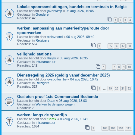
Lokale spooraansluitingen, bundels en terminals in België
Laatste bericht door
joverwimp
«
06 aug 2026, 10:05
Geplaatst in
Goederen
Reacties:
47
1
2
3
4
werken: aanpassing aan materieeltype/route door
spoorwerken
Laatste bericht door
treinvriend
«
06 aug 2026, 09:49
Geplaatst in
Reizigers
Reacties:
557
1
35
36
37
38
…
veiligheid stations
Laatste bericht door
thejay
«
05 aug 2026, 16:35
Geplaatst in
Infrastructuur
Reacties:
142
1
7
8
9
10
…
Dienstregeling 2026 (geldig vanaf december 2025)
Laatste bericht door
ovspotter_be
«
04 aug 2026, 10:42
Geplaatst in
Reizigers
Reacties:
327
1
19
20
21
22
…
Gesloten proef 1ste Commercieel Bediende
Laatste bericht door
Daan
«
03 aug 2026, 13:03
Geplaatst in
Werken bij de spoorwegen
Reacties:
7
werken: langs de spoorlijn
Laatste bericht door
Shrek
«
03 aug 2026, 10:41
Geplaatst in
Infrastructuur
Reacties:
1654
1
108
109
110
111
…