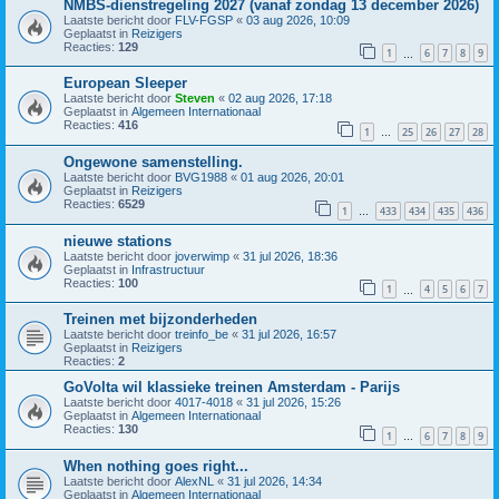
NMBS-dienstregeling 2027 (vanaf zondag 13 december 2026)
Laatste bericht door
FLV-FGSP
«
03 aug 2026, 10:09
Geplaatst in
Reizigers
Reacties:
129
1
6
7
8
9
…
European Sleeper
Laatste bericht door
Steven
«
02 aug 2026, 17:18
Geplaatst in
Algemeen Internationaal
Reacties:
416
1
25
26
27
28
…
Ongewone samenstelling.
Laatste bericht door
BVG1988
«
01 aug 2026, 20:01
Geplaatst in
Reizigers
Reacties:
6529
1
433
434
435
436
…
nieuwe stations
Laatste bericht door
joverwimp
«
31 jul 2026, 18:36
Geplaatst in
Infrastructuur
Reacties:
100
1
4
5
6
7
…
Treinen met bijzonderheden
Laatste bericht door
treinfo_be
«
31 jul 2026, 16:57
Geplaatst in
Reizigers
Reacties:
2
GoVolta wil klassieke treinen Amsterdam - Parijs
Laatste bericht door
4017-4018
«
31 jul 2026, 15:26
Geplaatst in
Algemeen Internationaal
Reacties:
130
1
6
7
8
9
…
When nothing goes right...
Laatste bericht door
AlexNL
«
31 jul 2026, 14:34
Geplaatst in
Algemeen Internationaal