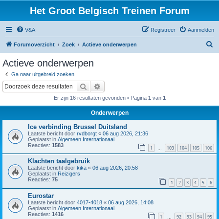
Het Groot Belgisch Treinen Forum
V&A
Registreer
Aanmelden
Z
Forumoverzicht
Zoek
Actieve onderwerpen
o
Actieve onderwerpen
e
Ga naar uitgebreid zoeken
k
Zoek
Uitgebreid zoeken
Er zijn 16 resultaten gevonden • Pagina
1
van
1
Onderwerpen
Ice verbinding Brussel Duitsland
Laatste bericht door
rvdborgt
«
06 aug 2026, 21:36
Geplaatst in
Algemeen Internationaal
Reacties:
1583
1
103
104
105
106
…
Klachten taalgebruik
Laatste bericht door
kika
«
06 aug 2026, 20:58
Geplaatst in
Reizigers
Reacties:
75
1
2
3
4
5
6
Eurostar
Laatste bericht door
4017-4018
«
06 aug 2026, 14:08
Geplaatst in
Algemeen Internationaal
Reacties:
1416
1
92
93
94
95
…