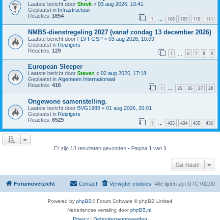
Laatste bericht door
Shrek
«
03 aug 2026, 10:41
Geplaatst in
Infrastructuur
Reacties:
1654
1
108
109
110
111
…
NMBS-dienstregeling 2027 (vanaf zondag 13 december 2026)
Laatste bericht door
FLV-FGSP
«
03 aug 2026, 10:09
Geplaatst in
Reizigers
Reacties:
129
1
6
7
8
9
…
European Sleeper
Laatste bericht door
Steven
«
02 aug 2026, 17:18
Geplaatst in
Algemeen Internationaal
Reacties:
416
1
25
26
27
28
…
Ongewone samenstelling.
Laatste bericht door
BVG1988
«
01 aug 2026, 20:01
Geplaatst in
Reizigers
Reacties:
6529
1
433
434
435
436
…
Er zijn 13 resultaten gevonden • Pagina
1
van
1
Ga naar
Forumoverzicht
Contact
Verwijder cookies
Alle tijden zijn
UTC+02:00
Powered by
phpBB
® Forum Software © phpBB Limited
Nederlandse vertaling door
phpBB.nl
.
Privacy
|
Gebruikersvoorwaarden