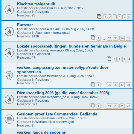
Klachten taalgebruik
Laatste bericht door
kika
«
06 aug 2026, 20:58
Geplaatst in
Reizigers
Reacties:
75
1
2
3
4
5
6
Eurostar
Laatste bericht door
4017-4018
«
06 aug 2026, 14:08
Geplaatst in
Algemeen Internationaal
Reacties:
1416
1
92
93
94
95
…
Lokale spooraansluitingen, bundels en terminals in België
Laatste bericht door
joverwimp
«
06 aug 2026, 10:05
Geplaatst in
Goederen
Reacties:
47
1
2
3
4
werken: aanpassing aan materieeltype/route door
spoorwerken
Laatste bericht door
treinvriend
«
06 aug 2026, 09:49
Geplaatst in
Reizigers
Reacties:
557
1
35
36
37
38
…
Dienstregeling 2026 (geldig vanaf december 2025)
Laatste bericht door
ovspotter_be
«
04 aug 2026, 10:42
Geplaatst in
Reizigers
Reacties:
327
1
19
20
21
22
…
Gesloten proef 1ste Commercieel Bediende
Laatste bericht door
Daan
«
03 aug 2026, 13:03
Geplaatst in
Werken bij de spoorwegen
Reacties:
7
werken: langs de spoorlijn