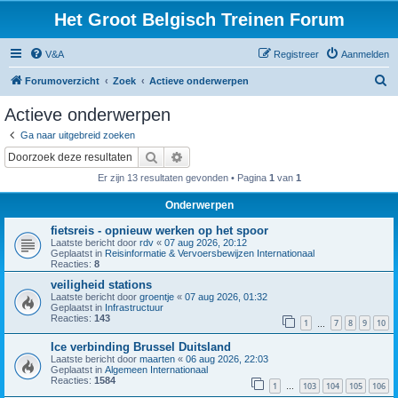
Het Groot Belgisch Treinen Forum
V&A
Registreer
Aanmelden
Z
Forumoverzicht
Zoek
Actieve onderwerpen
o
Actieve onderwerpen
e
Ga naar uitgebreid zoeken
k
Zoek
Uitgebreid zoeken
Er zijn 13 resultaten gevonden • Pagina
1
van
1
Onderwerpen
fietsreis - opnieuw werken op het spoor
Laatste bericht door
rdv
«
07 aug 2026, 20:12
Geplaatst in
Reisinformatie & Vervoersbewijzen Internationaal
Reacties:
8
veiligheid stations
Laatste bericht door
groentje
«
07 aug 2026, 01:32
Geplaatst in
Infrastructuur
Reacties:
143
1
7
8
9
10
…
Ice verbinding Brussel Duitsland
Laatste bericht door
maarten
«
06 aug 2026, 22:03
Geplaatst in
Algemeen Internationaal
Reacties:
1584
1
103
104
105
106
…