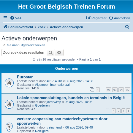
Het Groot Belgisch Treinen Forum
V&A
Registreer
Aanmelden
Z
Forumoverzicht
Zoek
Actieve onderwerpen
o
Actieve onderwerpen
e
Ga naar uitgebreid zoeken
k
Zoek
Uitgebreid zoeken
Er zijn 16 resultaten gevonden • Pagina
1
van
1
Onderwerpen
Eurostar
Laatste bericht door
4017-4018
«
06 aug 2026, 14:08
Geplaatst in
Algemeen Internationaal
Reacties:
1416
1
92
93
94
95
…
Lokale spooraansluitingen, bundels en terminals in België
Laatste bericht door
joverwimp
«
06 aug 2026, 10:05
Geplaatst in
Goederen
Reacties:
47
1
2
3
4
werken: aanpassing aan materieeltype/route door
spoorwerken
Laatste bericht door
treinvriend
«
06 aug 2026, 09:49
Geplaatst in
Reizigers