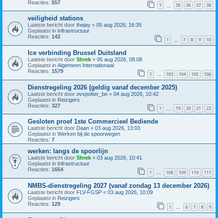
Reacties:
557
1
35
36
37
38
…
veiligheid stations
Laatste bericht door
thejay
«
05 aug 2026, 16:35
Geplaatst in
Infrastructuur
Reacties:
142
1
7
8
9
10
…
Ice verbinding Brussel Duitsland
Laatste bericht door
Shrek
«
05 aug 2026, 08:08
Geplaatst in
Algemeen Internationaal
Reacties:
1579
1
103
104
105
106
…
Dienstregeling 2026 (geldig vanaf december 2025)
Laatste bericht door
ovspotter_be
«
04 aug 2026, 10:42
Geplaatst in
Reizigers
Reacties:
327
1
19
20
21
22
…
Gesloten proef 1ste Commercieel Bediende
Laatste bericht door
Daan
«
03 aug 2026, 13:03
Geplaatst in
Werken bij de spoorwegen
Reacties:
7
werken: langs de spoorlijn
Laatste bericht door
Shrek
«
03 aug 2026, 10:41
Geplaatst in
Infrastructuur
Reacties:
1654
1
108
109
110
111
…
NMBS-dienstregeling 2027 (vanaf zondag 13 december 2026)
Laatste bericht door
FLV-FGSP
«
03 aug 2026, 10:09
Geplaatst in
Reizigers
Reacties:
129
1
6
7
8
9
…