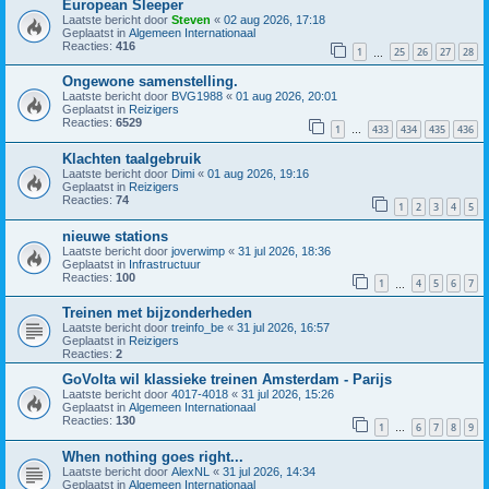
European Sleeper
Laatste bericht door
Steven
«
02 aug 2026, 17:18
Geplaatst in
Algemeen Internationaal
Reacties:
416
1
25
26
27
28
…
Ongewone samenstelling.
Laatste bericht door
BVG1988
«
01 aug 2026, 20:01
Geplaatst in
Reizigers
Reacties:
6529
1
433
434
435
436
…
Klachten taalgebruik
Laatste bericht door
Dimi
«
01 aug 2026, 19:16
Geplaatst in
Reizigers
Reacties:
74
1
2
3
4
5
nieuwe stations
Laatste bericht door
joverwimp
«
31 jul 2026, 18:36
Geplaatst in
Infrastructuur
Reacties:
100
1
4
5
6
7
…
Treinen met bijzonderheden
Laatste bericht door
treinfo_be
«
31 jul 2026, 16:57
Geplaatst in
Reizigers
Reacties:
2
GoVolta wil klassieke treinen Amsterdam - Parijs
Laatste bericht door
4017-4018
«
31 jul 2026, 15:26
Geplaatst in
Algemeen Internationaal
Reacties:
130
1
6
7
8
9
…
When nothing goes right...
Laatste bericht door
AlexNL
«
31 jul 2026, 14:34
Geplaatst in
Algemeen Internationaal