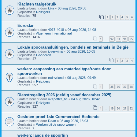
Klachten taalgebruik
Laatste bericht door
kika
«
06 aug 2026, 20:58
Geplaatst in
Reizigers
Reacties:
75
1
2
3
4
5
6
Eurostar
Laatste bericht door
4017-4018
«
06 aug 2026, 14:08
Geplaatst in
Algemeen Internationaal
Reacties:
1416
1
92
93
94
95
…
Lokale spooraansluitingen, bundels en terminals in België
Laatste bericht door
joverwimp
«
06 aug 2026, 10:05
Geplaatst in
Goederen
Reacties:
47
1
2
3
4
werken: aanpassing aan materieeltype/route door
spoorwerken
Laatste bericht door
treinvriend
«
06 aug 2026, 09:49
Geplaatst in
Reizigers
Reacties:
557
1
35
36
37
38
…
Dienstregeling 2026 (geldig vanaf december 2025)
Laatste bericht door
ovspotter_be
«
04 aug 2026, 10:42
Geplaatst in
Reizigers
Reacties:
327
1
19
20
21
22
…
Gesloten proef 1ste Commercieel Bediende
Laatste bericht door
Daan
«
03 aug 2026, 13:03
Geplaatst in
Werken bij de spoorwegen
Reacties:
7
werken: langs de spoorlijn