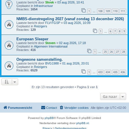
Laatste bericht door
Shrek
«
03 aug 2026, 10:41
Geplaatst in
Infrastructuur
Reacties:
1654
1
108
109
110
111
…
NMBS-dienstregeling 2027 (vanaf zondag 13 december 2026)
Laatste bericht door
FLV-FGSP
«
03 aug 2026, 10:09
Geplaatst in
Reizigers
Reacties:
129
1
6
7
8
9
…
European Sleeper
Laatste bericht door
Steven
«
02 aug 2026, 17:18
Geplaatst in
Algemeen Internationaal
Reacties:
416
1
25
26
27
28
…
Ongewone samenstelling.
Laatste bericht door
BVG1988
«
01 aug 2026, 20:01
Geplaatst in
Reizigers
Reacties:
6529
1
433
434
435
436
…
Er zijn 13 resultaten gevonden • Pagina
1
van
1
Ga naar
Forumoverzicht
Contact
Verwijder cookies
Alle tijden zijn
UTC+02:00
Powered by
phpBB
® Forum Software © phpBB Limited
Nederlandse vertaling door
phpBB.nl
.
Privacy
|
Gebruikersvoorwaarden