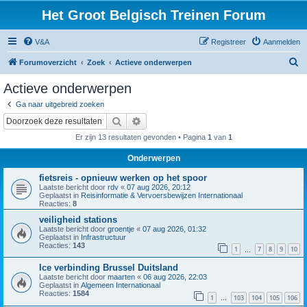
Het Groot Belgisch Treinen Forum
V&A
Registreer
Aanmelden
Z
Forumoverzicht
Zoek
Actieve onderwerpen
o
Actieve onderwerpen
e
Ga naar uitgebreid zoeken
k
Zoek
Uitgebreid zoeken
Er zijn 13 resultaten gevonden • Pagina
1
van
1
Onderwerpen
fietsreis - opnieuw werken op het spoor
Laatste bericht door
rdv
«
07 aug 2026, 20:12
Geplaatst in
Reisinformatie & Vervoersbewijzen Internationaal
Reacties:
8
veiligheid stations
Laatste bericht door
groentje
«
07 aug 2026, 01:32
Geplaatst in
Infrastructuur
Reacties:
143
1
7
8
9
10
…
Ice verbinding Brussel Duitsland
Laatste bericht door
maarten
«
06 aug 2026, 22:03
Geplaatst in
Algemeen Internationaal
Reacties:
1584
1
103
104
105
106
…