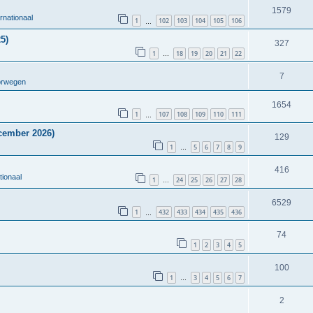
1579
rnationaal
1
102
103
104
105
106
…
5)
327
1
18
19
20
21
22
…
7
orwegen
1654
1
107
108
109
110
111
…
cember 2026)
129
1
5
6
7
8
9
…
416
tionaal
1
24
25
26
27
28
…
6529
1
432
433
434
435
436
…
74
1
2
3
4
5
100
1
3
4
5
6
7
…
2