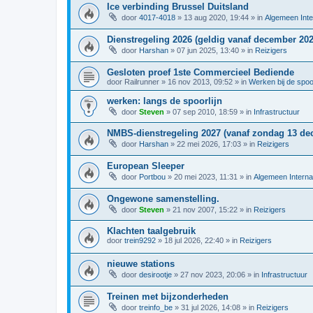
Ice verbinding Brussel Duitsland
door
4017-4018
»
13 aug 2020, 19:44
» in
Algemeen Inte
Dienstregeling 2026 (geldig vanaf december 202
door
Harshan
»
07 jun 2025, 13:40
» in
Reizigers
Gesloten proef 1ste Commercieel Bediende
door
Railrunner
»
16 nov 2013, 09:52
» in
Werken bij de spo
werken: langs de spoorlijn
door
Steven
»
07 sep 2010, 18:59
» in
Infrastructuur
NMBS-dienstregeling 2027 (vanaf zondag 13 de
door
Harshan
»
22 mei 2026, 17:03
» in
Reizigers
European Sleeper
door
Portbou
»
20 mei 2023, 11:31
» in
Algemeen Interna
Ongewone samenstelling.
door
Steven
»
21 nov 2007, 15:22
» in
Reizigers
Klachten taalgebruik
door
trein9292
»
18 jul 2026, 22:40
» in
Reizigers
nieuwe stations
door
desirootje
»
27 nov 2023, 20:06
» in
Infrastructuur
Treinen met bijzonderheden
door
treinfo_be
»
31 jul 2026, 14:08
» in
Reizigers