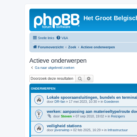
Het Groot Belgisc
Snelle links
V&A
Forumoverzicht
Zoek
Actieve onderwerpen
Actieve onderwerpen
Ga naar uitgebreid zoeken
Zoek
Uitgebreid zoeken
ONDERWERPEN
Lokale spooraansluitingen, bundels en terminal
door
DR-fan
»
17 mei 2023, 10:30
» in
Goederen
werken: aanpassing aan materieeltype/route d
door
Steven
»
07 sep 2010, 19:02
» in
Reizigers
veiligheid stations
door
joverwimp
»
02 feb 2025, 16:29
» in
Infrastructuur