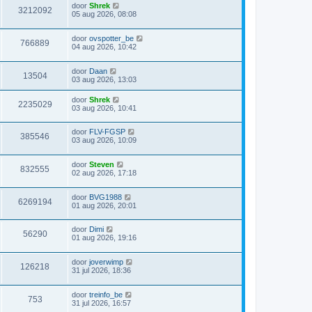
door
Shrek
3212092
05 aug 2026, 08:08
door
ovspotter_be
766889
04 aug 2026, 10:42
door
Daan
13504
03 aug 2026, 13:03
door
Shrek
2235029
03 aug 2026, 10:41
door
FLV-FGSP
385546
03 aug 2026, 10:09
door
Steven
832555
02 aug 2026, 17:18
door
BVG1988
6269194
01 aug 2026, 20:01
door
Dimi
56290
01 aug 2026, 19:16
door
joverwimp
126218
31 jul 2026, 18:36
door
treinfo_be
753
31 jul 2026, 16:57