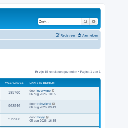
Zoek
Uitgebreid zoeken
Registreer
Aanmelden
Er zijn 15 resultaten gevonden • Pagina
1
van
1
WEERGAVES
LAATSTE BERICHT
door
joverwimp
185760
06 aug 2026, 10:05
door
treinvriend
963546
06 aug 2026, 09:49
door
thejay
519908
05 aug 2026, 16:35