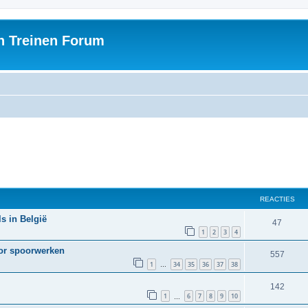
h Treinen Forum
REACTIES
s in België
47
1
2
3
4
oor spoorwerken
557
1
34
35
36
37
38
…
142
1
6
7
8
9
10
…