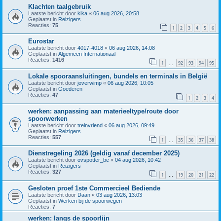
Klachten taalgebruik
Laatste bericht door
kika
«
06 aug 2026, 20:58
Geplaatst in
Reizigers
Reacties:
75
1
2
3
4
5
6
Eurostar
Laatste bericht door
4017-4018
«
06 aug 2026, 14:08
Geplaatst in
Algemeen Internationaal
Reacties:
1416
1
92
93
94
95
…
Lokale spooraansluitingen, bundels en terminals in België
Laatste bericht door
joverwimp
«
06 aug 2026, 10:05
Geplaatst in
Goederen
Reacties:
47
1
2
3
4
werken: aanpassing aan materieeltype/route door
spoorwerken
Laatste bericht door
treinvriend
«
06 aug 2026, 09:49
Geplaatst in
Reizigers
Reacties:
557
1
35
36
37
38
…
Dienstregeling 2026 (geldig vanaf december 2025)
Laatste bericht door
ovspotter_be
«
04 aug 2026, 10:42
Geplaatst in
Reizigers
Reacties:
327
1
19
20
21
22
…
Gesloten proef 1ste Commercieel Bediende
Laatste bericht door
Daan
«
03 aug 2026, 13:03
Geplaatst in
Werken bij de spoorwegen
Reacties:
7
werken: langs de spoorlijn