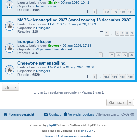
Laatste bericht door
Shrek
«
03 aug 2026, 10:41
Geplaatst in
Infrastructuur
Reacties:
1654
1
108
109
110
111
…
NMBS-dienstregeling 2027 (vanaf zondag 13 december 2026)
Laatste bericht door
FLV-FGSP
«
03 aug 2026, 10:09
Geplaatst in
Reizigers
Reacties:
129
1
6
7
8
9
…
European Sleeper
Laatste bericht door
Steven
«
02 aug 2026, 17:18
Geplaatst in
Algemeen Internationaal
Reacties:
416
1
25
26
27
28
…
Ongewone samenstelling.
Laatste bericht door
BVG1988
«
01 aug 2026, 20:01
Geplaatst in
Reizigers
Reacties:
6529
1
433
434
435
436
…
Er zijn 13 resultaten gevonden • Pagina
1
van
1
Ga naar
Forumoverzicht
Contact
Verwijder cookies
Alle tijden zijn
UTC+02:00
Powered by
phpBB
® Forum Software © phpBB Limited
Nederlandse vertaling door
phpBB.nl
.
Privacy
|
Gebruikersvoorwaarden