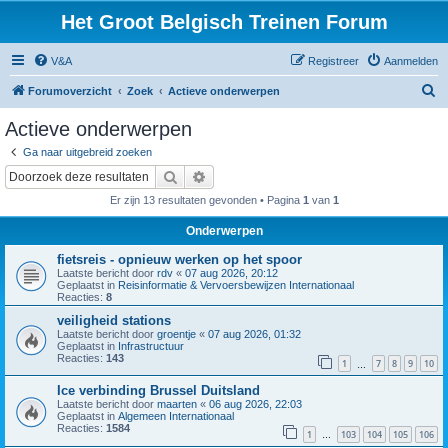
Het Groot Belgisch Treinen Forum
V&A
Registreer
Aanmelden
Z
Forumoverzicht
Zoek
Actieve onderwerpen
o
Actieve onderwerpen
e
Ga naar uitgebreid zoeken
k
Zoek
Uitgebreid zoeken
Er zijn 13 resultaten gevonden • Pagina
1
van
1
Onderwerpen
fietsreis - opnieuw werken op het spoor
Laatste bericht door
rdv
«
07 aug 2026, 20:12
Geplaatst in
Reisinformatie & Vervoersbewijzen Internationaal
Reacties:
8
veiligheid stations
Laatste bericht door
groentje
«
07 aug 2026, 01:32
Geplaatst in
Infrastructuur
Reacties:
143
1
7
8
9
10
…
Ice verbinding Brussel Duitsland
Laatste bericht door
maarten
«
06 aug 2026, 22:03
Geplaatst in
Algemeen Internationaal
Reacties:
1584
1
103
104
105
106
…